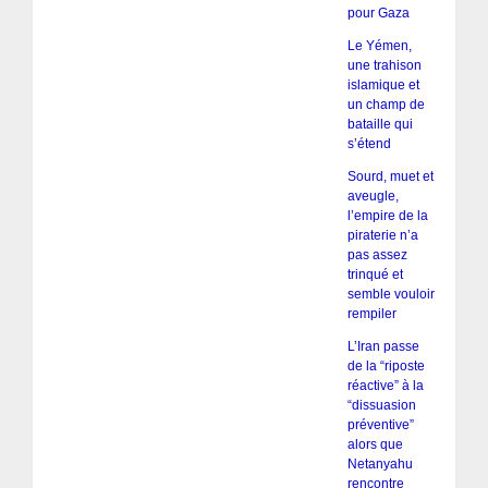
pour Gaza
Le Yémen,
une trahison
islamique et
un champ de
bataille qui
s’étend
Sourd, muet et
aveugle,
l’empire de la
piraterie n’a
pas assez
trinqué et
semble vouloir
rempiler
L’Iran passe
de la “riposte
réactive” à la
“dissuasion
préventive”
alors que
Netanyahu
rencontre