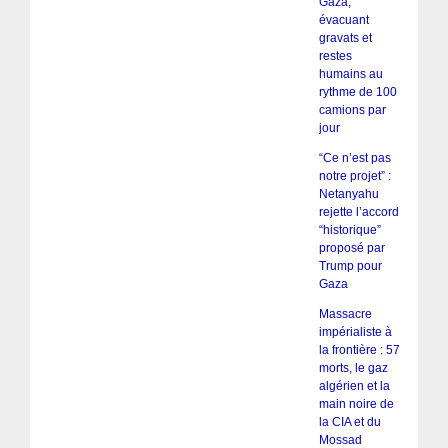
Gaza,
évacuant
gravats et
restes
humains au
rythme de 100
camions par
jour
“Ce n’est pas
notre projet” :
Netanyahu
rejette l’accord
“historique”
proposé par
Trump pour
Gaza
Massacre
impérialiste à
la frontière : 57
morts, le gaz
algérien et la
main noire de
la CIA et du
Mossad