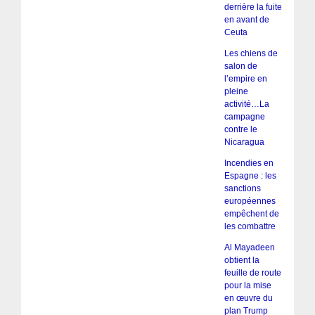
derrière la fuite
en avant de
Ceuta
Les chiens de
salon de
l’empire en
pleine
activité…La
campagne
contre le
Nicaragua
Incendies en
Espagne : les
sanctions
européennes
empêchent de
les combattre
Al Mayadeen
obtient la
feuille de route
pour la mise
en œuvre du
plan Trump