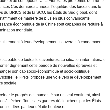
duro et de son épouse Cilia Flores, les problèmes de Trump
encer. Ces dernières années, l’équilibre des forces dans le
 du BRICS et de la SCO, les États du Sud global, dont
 s’affirment de manière de plus en plus convaincante.
puissance économique de la Chine sont capables de réduire à
omination mondiale.
 qui tiennent à leur développement souverain à condamner
l est capable de toutes les aventures. La situation internationale
fronter dignement cette période de nouvelles épreuves et
 changer son cap socio-économique et socio-politique.
Victoire, le KPRF propose une voie vers le développement
ce sociale.
iner le progrès de l’humanité sur un seul continent, ainsi
ées à l’échec. Toutes les guerres déclenchées par les États-
nt soldées par leur défaite honteuse.