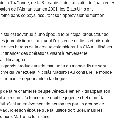
 de la Thaïlande, de la Birmanie et du Laos afin de financer les
ation de l’Afghanistan en 2001, les États-Unis ont
éroïne dans ce pays, assurant son approvisionnement en
iste est devenue à une époque le principal producteur de
journalistiques indiquent l’existence de liens étroits entre
e et les barons de la drogue colombiens. La CIA a utilisé les
our financer des opérations visant à renverser le
au Nicaragua.
s grands producteurs de marijuana au monde. Ils ne sont
gitime du Venezuela, Nicolás Maduro ! Au contraire, le monde
e l’humanité dépendante à la drogue.
p de faire chanter le peuple vénézuélien en kidnappant son
l américain n’a le moindre droit de juger le chef d’un État
fait, c’est un enlèvement de personnes par un groupe de
Maduro et son épouse que la justice doit juger, mais les
 compris M. Trump lui-même.