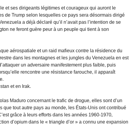
e et ses dirigeants légitimes et courageux qui auront le
des de Trump selon lesquelles ce pays sera désormais dirigé
Venezuela a déjà déclaré qu’il n’avait pas l’intention de se
gton ne feront guère peur à un peuple qui tient à son
que aérospatiale et un raid mafieux contre la résidence du
rrestre dans les montagnes et les jungles du Venezuela en est
’attaquer un adversaire manifestement plus faible, puis
orsqu’elle rencontre une résistance farouche, il apparaît
e.
tan et en Irak.
las Maduro concernant le trafic de drogue, elles sont d’un
us que tout autre pays au monde, les États-Unis ont contribué
C’est grâce à leurs efforts dans les années 1960-1970,
tion d’opium dans le « triangle d’or » a connu une expansion