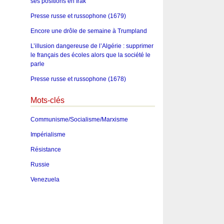
ses positions en Irak
Presse russe et russophone (1679)
Encore une drôle de semaine à Trumpland
L’illusion dangereuse de l’Algérie : supprimer
le français des écoles alors que la société le
parle
Presse russe et russophone (1678)
Mots-clés
Communisme/Socialisme/Marxisme
Impérialisme
Résistance
Russie
Venezuela