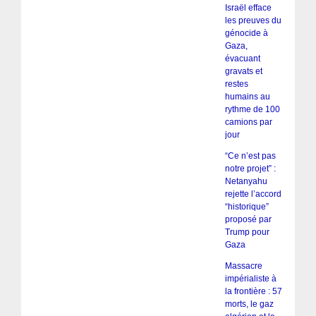
Israël efface
les preuves du
génocide à
Gaza,
évacuant
gravats et
restes
humains au
rythme de 100
camions par
jour
“Ce n’est pas
notre projet” :
Netanyahu
rejette l’accord
“historique”
proposé par
Trump pour
Gaza
Massacre
impérialiste à
la frontière : 57
morts, le gaz