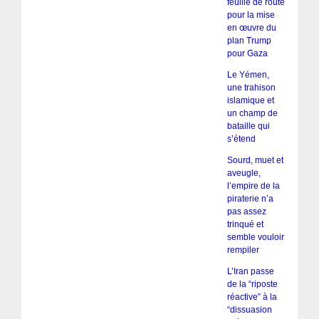
feuille de route
pour la mise
en œuvre du
plan Trump
pour Gaza
Le Yémen,
une trahison
islamique et
un champ de
bataille qui
s’étend
Sourd, muet et
aveugle,
l’empire de la
piraterie n’a
pas assez
trinqué et
semble vouloir
rempiler
L’Iran passe
de la “riposte
réactive” à la
“dissuasion