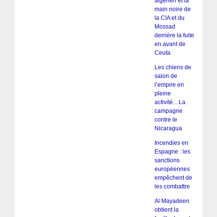
algérien et la
main noire de
la CIA et du
Mossad
derrière la fuite
en avant de
Ceuta
Les chiens de
salon de
l’empire en
pleine
activité…La
campagne
contre le
Nicaragua
Incendies en
Espagne : les
sanctions
européennes
empêchent de
les combattre
Al Mayadeen
obtient la