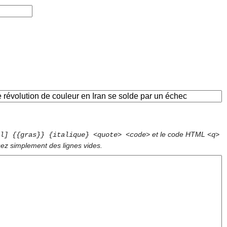
et le code HTML
l] {{gras}} {italique} <quote> <code>
<q>
sez simplement des lignes vides.