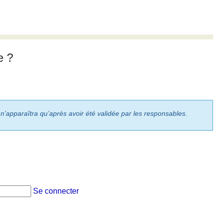
e ?
 n’apparaîtra qu’après avoir été validée par les responsables.
Se connecter