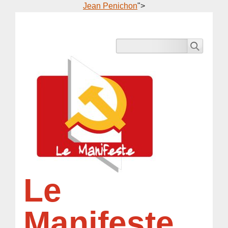
Jean Penichon
">
Le
Manifeste