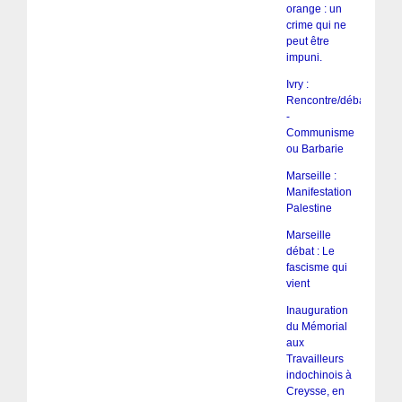
orange : un
crime qui ne
peut être
impuni.
Ivry :
Rencontre/débat
-
Communisme
ou Barbarie
Marseille :
Manifestation
Palestine
Marseille
débat : Le
fascisme qui
vient
Inauguration
du Mémorial
aux
Travailleurs
indochinois à
Creysse, en