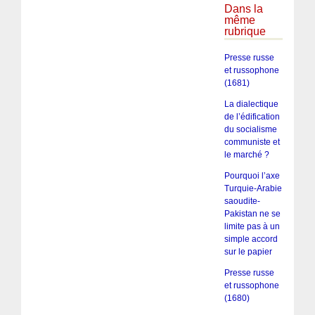
Dans la
même
rubrique
Presse russe
et russophone
(1681)
La dialectique
de l’édification
du socialisme
communiste et
le marché ?
Pourquoi l’axe
Turquie-Arabie
saoudite-
Pakistan ne se
limite pas à un
simple accord
sur le papier
Presse russe
et russophone
(1680)