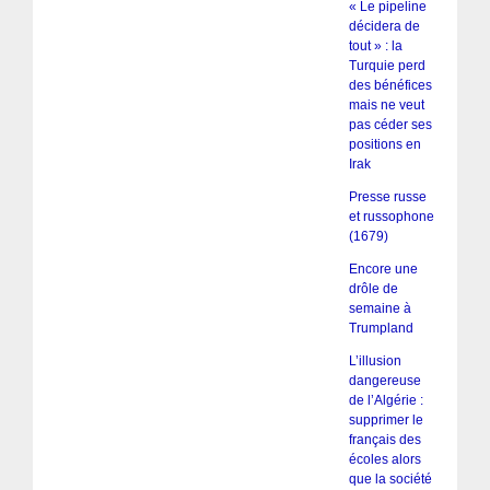
« Le pipeline
décidera de
tout » : la
Turquie perd
des bénéfices
mais ne veut
pas céder ses
positions en
Irak
Presse russe
et russophone
(1679)
Encore une
drôle de
semaine à
Trumpland
L’illusion
dangereuse
de l’Algérie :
supprimer le
français des
écoles alors
que la société