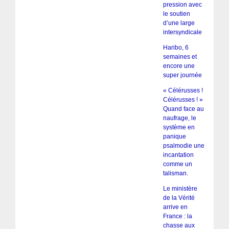
pression avec
le soutien
d’une large
intersyndicale
Haribo, 6
semaines et
encore une
super journée
« Célérusses !
Célérusses ! »
Quand face au
naufrage, le
système en
panique
psalmodie une
incantation
comme un
talisman.
Le ministère
de la Vérité
arrive en
France : la
chasse aux