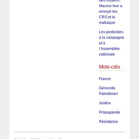
des moyens :
Macron leur a
envoyé les
CRS et la
matraque
Les pesticides
à la campagne
et à
l’Assemblée
nationale
Mots-clés
France
Génocide
Palestinien
Justice
Propagande
Résistance