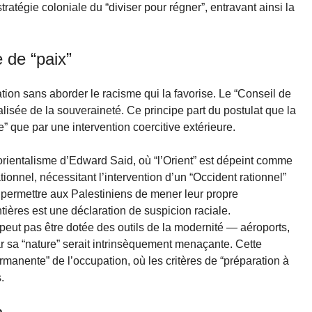
a stratégie coloniale du “diviser pour régner”, entravant ainsi la
 de “paix”
ation sans aborder le racisme qui la favorise. Le “Conseil de
alisée de la souveraineté. Ce principe part du postulat que la
” que par une intervention coercitive extérieure.
l’orientalisme d’Edward Said, où “l’Orient” est dépeint comme
ionnel, nécessitant l’intervention d’un “Occident rationnel”
de permettre aux Palestiniens de mener leur propre
ntières est une déclaration de suspicion raciale.
peut pas être dotée des outils de la modernité — aéroports,
r sa “nature” serait intrinsèquement menaçante. Cette
permanente” de l’occupation, où les critères de “préparation à
.