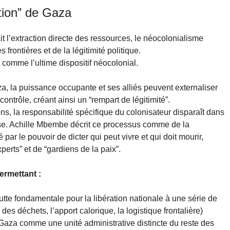
stion” de Gaza
it l’extraction directe des ressources, le néocolonialisme
 frontières et de la légitimité politique.
 comme l’ultime dispositif néocolonial.
za, la puissance occupante et ses alliés peuvent externaliser
ontrôle, créant ainsi un “rempart de légitimité”.
ns, la responsabilité spécifique du colonisateur disparaît dans
use. Achille Mbembe décrit ce processus comme de la
 par le pouvoir de dicter qui peut vivre et qui doit mourir,
erts” et de “gardiens de la paix”.
ermettant :
e lutte fondamentale pour la libération nationale à une série de
es déchets, l’apport calorique, la logistique frontalière)
nt Gaza comme une unité administrative distincte du reste des