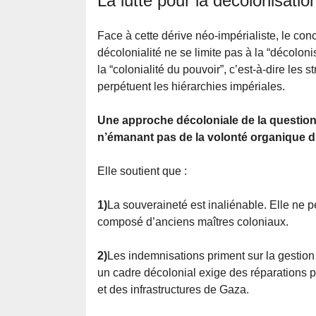
La lutte pour la décolonisatio
Face à cette dérive néo-impérialiste, le con
décolonialité ne se limite pas à la “décoloni
la “colonialité du pouvoir”, c’est-à-dire le
perpétuent les hiérarchies impériales.
Une approche décoloniale de la question 
n’émanant pas de la volonté organique d
Elle soutient que :
1)
La souveraineté est inaliénable. Elle ne 
composé d’anciens maîtres coloniaux.
2)
Les indemnisations priment sur la gestion 
un cadre décolonial exige des réparations 
et des infrastructures de Gaza.