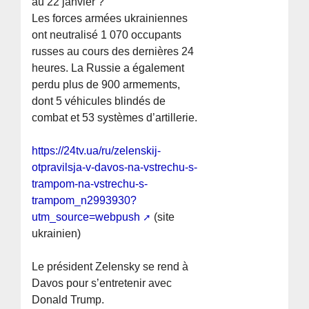
au 22 janvier ?
Les forces armées ukrainiennes
ont neutralisé 1 070 occupants
russes au cours des dernières 24
heures. La Russie a également
perdu plus de 900 armements,
dont 5 véhicules blindés de
combat et 53 systèmes d’artillerie.
https://24tv.ua/ru/zelenskij-
otpravilsja-v-davos-na-vstrechu-s-
trampom-na-vstrechu-s-
trampom_n2993930?
utm_source=webpush
(site
ukrainien)
Le président Zelensky se rend à
Davos pour s’entretenir avec
Donald Trump.