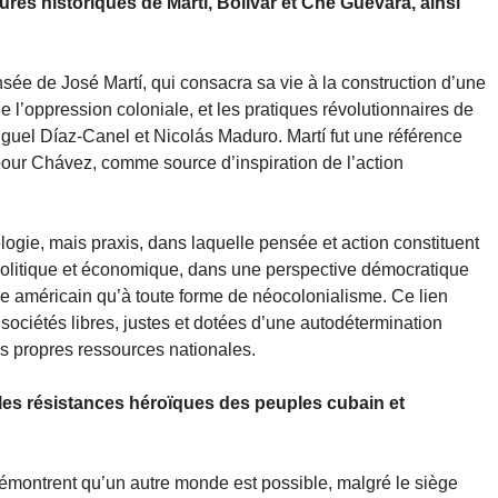
gures historiques de Martí, Bolívar et Che Guevara, ainsi
ensée de José Martí, qui consacra sa vie à la construction d’une
e l’oppression coloniale, et les pratiques révolutionnaires de
guel Díaz-Canel et Nicolás Maduro. Martí fut une référence
 pour Chávez, comme source d’inspiration de l’action
logie, mais praxis, dans laquelle pensée et action constituent
 politique et économique, dans une perspective démocratique
sme américain qu’à toute forme de néocolonialisme. Ce lien
 sociétés libres, justes et dotées d’une autodétermination
rs propres ressources nationales.
les résistances héroïques des peuples cubain et
montrent qu’un autre monde est possible, malgré le siège