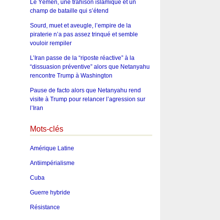
Le Yémen, une trahison islamique et un
champ de bataille qui s’étend
Sourd, muet et aveugle, l’empire de la
piraterie n’a pas assez trinqué et semble
vouloir rempiler
L’Iran passe de la “riposte réactive” à la
“dissuasion préventive” alors que Netanyahu
rencontre Trump à Washington
Pause de facto alors que Netanyahu rend
visite à Trump pour relancer l’agression sur
l’Iran
Mots-clés
Amérique Latine
Antiimpérialisme
Cuba
Guerre hybride
Résistance