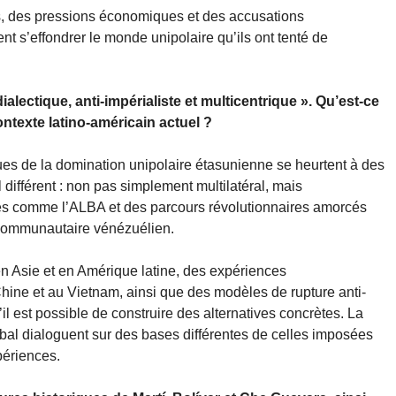
s, des pressions économiques et des accusations
nt s’effondrer le monde unipolaire qu’ils ont tenté de
lectique, anti-impérialiste et multicentrique ». Qu’est-ce
ntexte latino-américain actuel ?
ques de la domination unipolaire étasunienne se heurtent à des
 différent : non pas simplement multilatéral, mais
nces comme l’ALBA et des parcours révolutionnaires amorcés
 communautaire vénézuélien.
n Asie et en Amérique latine, des expériences
ine et au Vietnam, ainsi que des modèles de rupture anti-
l est possible de construire des alternatives concrètes. La
bal dialoguent sur des bases différentes de celles imposées
périences.