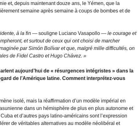
anie et, depuis maintenant douze ans, le Yémen, que la
ulièrement semaine après semaine à coups de bombes et de
dente, à la fin
— souligne Luciano Vasapollo —
le courage et
ompheront, et surtout de ceux qui ont choisi de marcher
maginée par Simón Bolívar et que, malgré mille difficultés, on
éniales de Fidel Castro et Hugo Chávez. »
rlent aujourd’hui de « résurgences intégristes » dans la
égard de l’Amérique latine. Comment interprétez-vous
ne isolé, mais la réaffirmation d’un modèle impérial en
e étasunienne dans un hémisphère de plus en plus autonome et
 Cuba et d’autres pays latino-américains sont l’expression
lérer de véritables alternatives au modèle néolibéral et