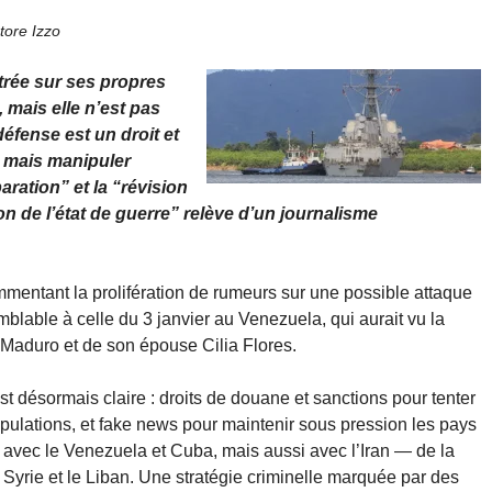
tore Izzo
trée sur ses propres
 mais elle n’est pas
éfense est un droit et
, mais manipuler
aration” et la “révision
on de l’état de guerre” relève d’un journalisme
mmentant la prolifération de rumeurs sur une possible attaque
blable à celle du 3 janvier au Venezuela, qui aurait vu la
 Maduro et de son épouse Cilia Flores.
st désormais claire : droits de douane et sanctions pour tenter
ulations, et fake news pour maintenir sous pression les pays
ont avec le Venezuela et Cuba, mais aussi avec l’Iran — de la
a Syrie et le Liban. Une stratégie criminelle marquée par des