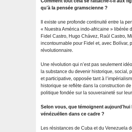
Comment tout cela se rattache-t-il aux fi
qu’à la pensée gramscienne ?
Il existe une profonde continuité entre la p
« Nuestra América indo-africaine » libérée d
Fidel Castro, Hugo Chávez, Raúl Castro, Mi
incontournable pour Fidel et, avec Bolívar,
révolutionnaire.
Une révolution qui n’est pas seulement idéo
la substance du devenir historique, social,
et participative, opposée tant à l’impériali
historique se reflète dans la construction de
politique fondée sur la souveraineté sur leu
Selon vous, que témoignent aujourd’hui 
vénézuélien dans ce cadre ?
Les résistances de Cuba et du Venezuela dé