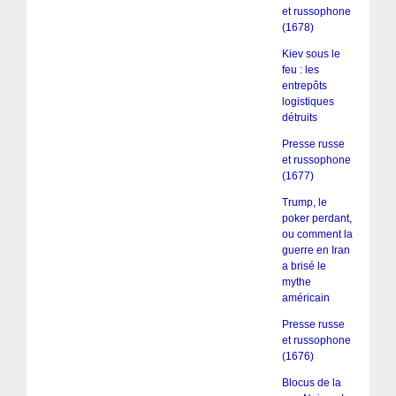
et russophone
(1678)
Kiev sous le
feu : les
entrepôts
logistiques
détruits
Presse russe
et russophone
(1677)
Trump, le
poker perdant,
ou comment la
guerre en Iran
a brisé le
mythe
américain
Presse russe
et russophone
(1676)
Blocus de la