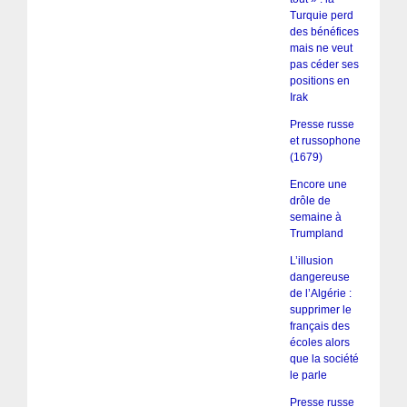
Turquie perd
des bénéfices
mais ne veut
pas céder ses
positions en
Irak
Presse russe
et russophone
(1679)
Encore une
drôle de
semaine à
Trumpland
L’illusion
dangereuse
de l’Algérie :
supprimer le
français des
écoles alors
que la société
le parle
Presse russe