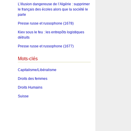
L’illusion dangereuse de l’Algérie : supprimer
le français des écoles alors que la société le
parle
Presse russe et russophone (1678)
Kiev sous le feu : les entrepôts logistiques
détruits
Presse russe et russophone (1677)
Mots-clés
Capitalisme/Libéralisme
Droits des femmes
Droits Humains
Suisse