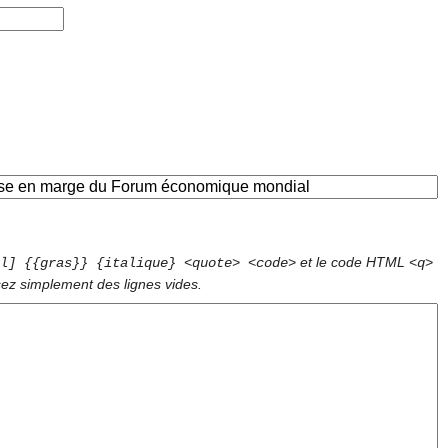
et le code HTML
l] {{gras}} {italique} <quote> <code>
<q>
sez simplement des lignes vides.