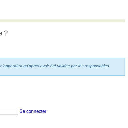
e ?
 n’apparaîtra qu’après avoir été validée par les responsables.
Se connecter