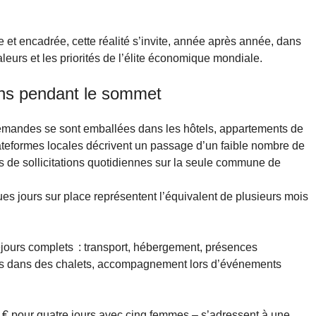
e et encadrée, cette réalité s’invite, année après année, dans
leurs et les priorités de l’élite économique mondiale.
ons pendant le sommet
 demandes se sont emballées dans les hôtels, appartements de
plateformes locales décrivent un passage d’un faible nombre de
s de sollicitations quotidiennes sur la seule commune de
ues jours sur place représentent l’équivalent de plusieurs mois
séjours complets : transport, hébergement, présences
rées dans des chalets, accompagnement lors d’événements
00 € pour quatre jours avec cinq femmes – s’adressent à une