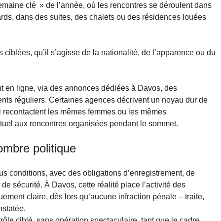
maine clé » de l’année, où les rencontres se déroulent dans
gards, dans des suites, des chalets ou des résidences louées
ciblées, qu’il s’agisse de la nationalité, de l’apparence ou du
t en ligne, via des annonces dédiées à Davos, des
ents réguliers. Certaines agences décrivent un noyau dur de
ui recontactent les mêmes femmes ou les mêmes
rituel aux rencontres organisées pendant le sommet.
ombre politique
ous conditions, avec des obligations d’enregistrement, de
de sécurité. À Davos, cette réalité place l’activité des
ement claire, dès lors qu’aucune infraction pénale – traite,
nstatée.
rôle ciblé, sans opération spectaculaire, tant que le cadre