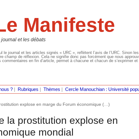
Le Manifeste
 journal et les débats
l le journal et les articles signés « URC », reflètent l’avis de l’URC. Sinon les
re champ de réflexion. Cela ne signifie donc pas forcément que nous approuvio
 commentaires en fin d’article, permet à chacune et chacun de s’exprimer et 
nous ?
|
Rubriques
|
Thèmes
|
Cercle Manouchian : Université popu
 prostitution explose en marge du Forum économique (…)
 la prostitution explose en
nomique mondial