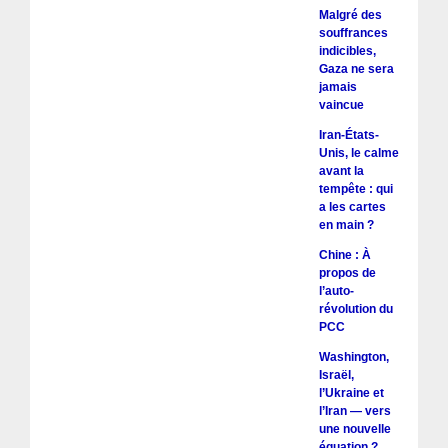
Malgré des
souffrances
indicibles,
Gaza ne sera
jamais
vaincue
Iran-États-
Unis, le calme
avant la
tempête : qui
a les cartes
en main ?
Chine : À
propos de
l’auto-
révolution du
PCC
Washington,
Israël,
l’Ukraine et
l’Iran — vers
une nouvelle
équation ?