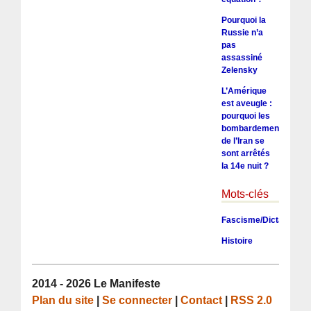
Pourquoi la
Russie n’a
pas
assassiné
Zelensky
L’Amérique
est aveugle :
pourquoi les
bombardements
de l’Iran se
sont arrêtés
la 14e nuit ?
Mots-clés
Fascisme/Dictature/To
Histoire
2014 - 2026 Le Manifeste
Plan du site
|
Se connecter
|
Contact
|
RSS 2.0