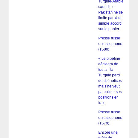
Turquie-Arabie
saoudite-
Pakistan ne se
limite pas à un
simple accord
sur le papier
Presse russe
et russophone
(1680)
« Le pipeline
décidera de
tout » : la
Turquie perd
des bénéfices
mais ne veut
pas céder ses
positions en
Irak
Presse russe
et russophone
(1679)
Encore une