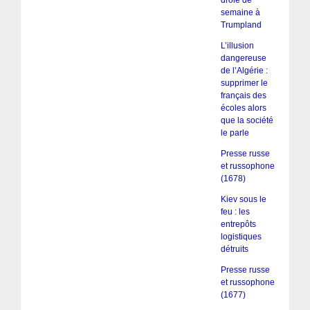
drôle de
semaine à
Trumpland
L’illusion
dangereuse
de l’Algérie :
supprimer le
français des
écoles alors
que la société
le parle
Presse russe
et russophone
(1678)
Kiev sous le
feu : les
entrepôts
logistiques
détruits
Presse russe
et russophone
(1677)