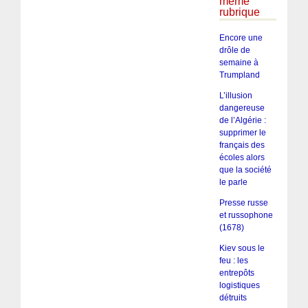
même
rubrique
Encore une
drôle de
semaine à
Trumpland
L’illusion
dangereuse
de l’Algérie :
supprimer le
français des
écoles alors
que la société
le parle
Presse russe
et russophone
(1678)
Kiev sous le
feu : les
entrepôts
logistiques
détruits