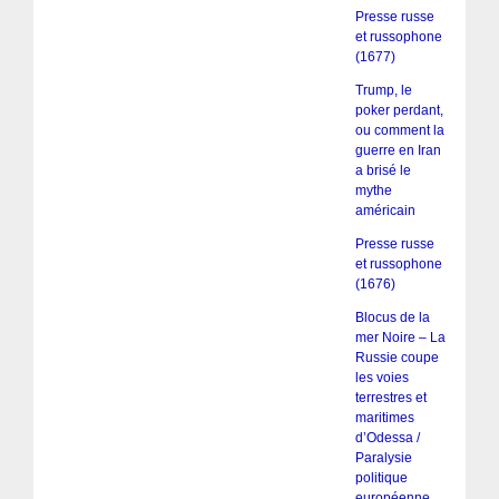
Presse russe
et russophone
(1677)
Trump, le
poker perdant,
ou comment la
guerre en Iran
a brisé le
mythe
américain
Presse russe
et russophone
(1676)
Blocus de la
mer Noire – La
Russie coupe
les voies
terrestres et
maritimes
d’Odessa /
Paralysie
politique
européenne