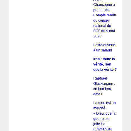
Chancogne à
propos du
Compte rendu
du conseil
national du
PCF du 9 mai
2026
Lettre ouverte
à un salaud
Iran : toute la
vérité, rien
que la vérité ?
Raphaël
Glucksmann :
ce jour fera
date !
La mort est un
marché.
« Dieu, que la
guerre est
jolie ! »
(Emmanuel