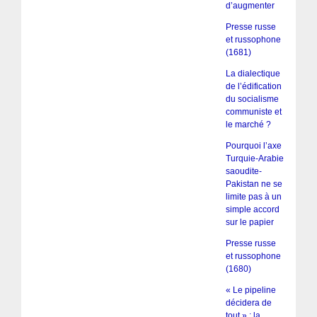
d’augmenter
Presse russe
et russophone
(1681)
La dialectique
de l’édification
du socialisme
communiste et
le marché ?
Pourquoi l’axe
Turquie-Arabie
saoudite-
Pakistan ne se
limite pas à un
simple accord
sur le papier
Presse russe
et russophone
(1680)
« Le pipeline
décidera de
tout » : la