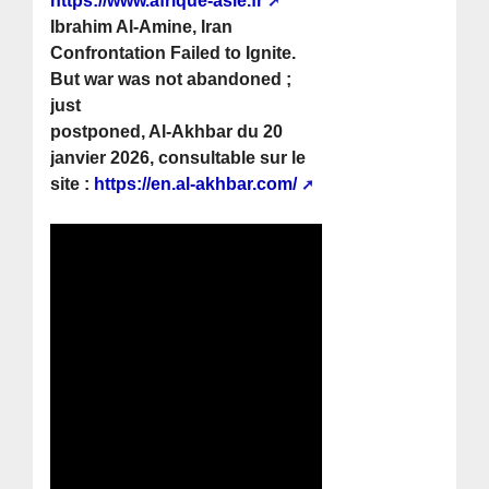
https://www.afrique-asie.fr
Ibrahim Al-Amine, Iran
Confrontation Failed to Ignite.
But war was not abandoned ;
just
postponed, Al-Akhbar du 20
janvier 2026, consultable sur le
site :
https://en.al-akhbar.com/