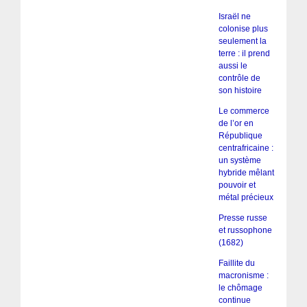
Israël ne
colonise plus
seulement la
terre : il prend
aussi le
contrôle de
son histoire
Le commerce
de l’or en
République
centrafricaine :
un système
hybride mêlant
pouvoir et
métal précieux
Presse russe
et russophone
(1682)
Faillite du
macronisme :
le chômage
continue