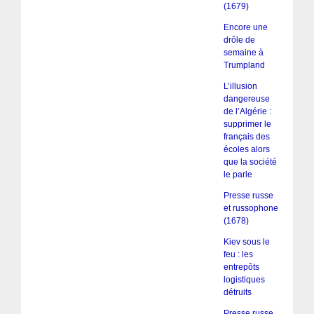
(1679)
Encore une
drôle de
semaine à
Trumpland
L’illusion
dangereuse
de l’Algérie :
supprimer le
français des
écoles alors
que la société
le parle
Presse russe
et russophone
(1678)
Kiev sous le
feu : les
entrepôts
logistiques
détruits
Presse russe