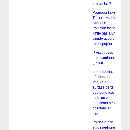
le marché ?
Pourquoi l’axe
Turquie-Arabie
saoudite-
Pakistan ne se
limite pas à un
simple accord
sur le papier
Presse russe
et russophone
(1680)
« Le pipeline
décidera de
tout » : la
Turquie perd
des bénéfices
mais ne veut
pas céder ses
positions en
Irak
Presse russe
et russophone