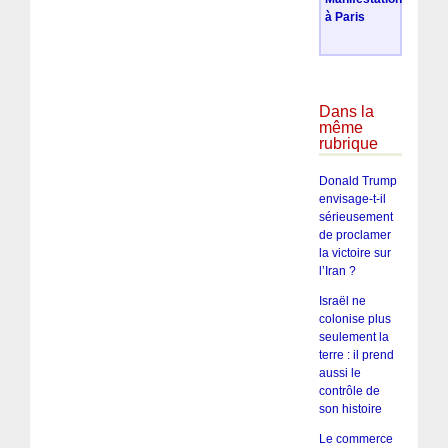
à Paris
Dans la
même
rubrique
Donald Trump
envisage-t-il
sérieusement
de proclamer
la victoire sur
l’Iran ?
Israël ne
colonise plus
seulement la
terre : il prend
aussi le
contrôle de
son histoire
Le commerce