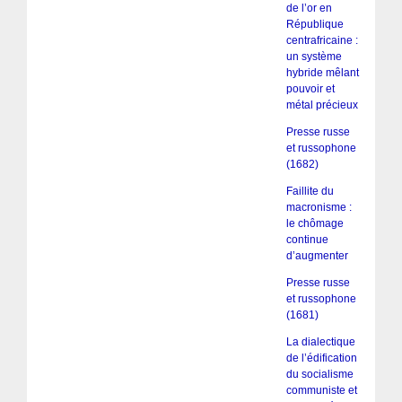
de l’or en
République
centrafricaine :
un système
hybride mêlant
pouvoir et
métal précieux
Presse russe
et russophone
(1682)
Faillite du
macronisme :
le chômage
continue
d’augmenter
Presse russe
et russophone
(1681)
La dialectique
de l’édification
du socialisme
communiste et