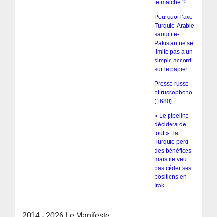
le marché ?
Pourquoi l’axe
Turquie-Arabie
saoudite-
Pakistan ne se
limite pas à un
simple accord
sur le papier
Presse russe
et russophone
(1680)
« Le pipeline
décidera de
tout » : la
Turquie perd
des bénéfices
mais ne veut
pas céder ses
positions en
Irak
2014 - 2026 Le Manifeste