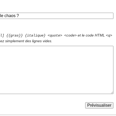
et le code HTML
l] {{gras}} {italique} <quote> <code>
<q>
sez simplement des lignes vides.