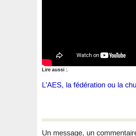
Lire aussi :
.
L’AES, la fédération ou la chu
Un message, un commentair