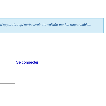
 n’apparaîtra qu’après avoir été validée par les responsables.
Se connecter