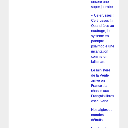
encore une
super journée
« Célérusses !
Célérusses ! »
Quand face au
naufrage, le
système en
panique
psalmodie une
incantation
comme un
talisman.
Le ministère
de la Vérité
arrive en
France : la
chasse aux
Français libres
est ouverte
Nostalgies de
mondes
détruits