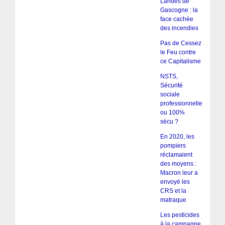
Landes de
Gascogne : la
face cachée
des incendies
Pas de Cessez
le Feu contre
ce Capitalisme
NSTS,
Sécurité
sociale
professionnelle
ou 100%
sécu ?
En 2020, les
pompiers
réclamaient
des moyens :
Macron leur a
envoyé les
CRS et la
matraque
Les pesticides
à la campagne