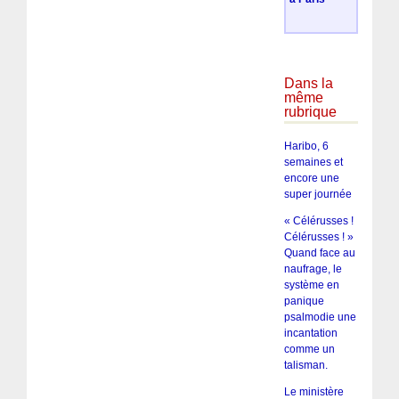
Dans la
même
rubrique
Haribo, 6
semaines et
encore une
super journée
« Célérusses !
Célérusses ! »
Quand face au
naufrage, le
système en
panique
psalmodie une
incantation
comme un
talisman.
Le ministère