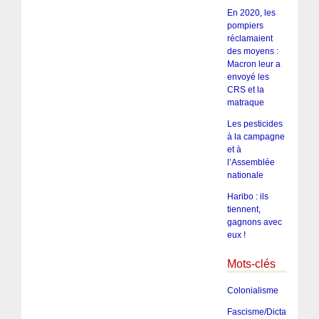
En 2020, les
pompiers
réclamaient
des moyens :
Macron leur a
envoyé les
CRS et la
matraque
Les pesticides
à la campagne
et à
l’Assemblée
nationale
Haribo : ils
tiennent,
gagnons avec
eux !
Mots-clés
Colonialisme
Fascisme/Dictature/Tota