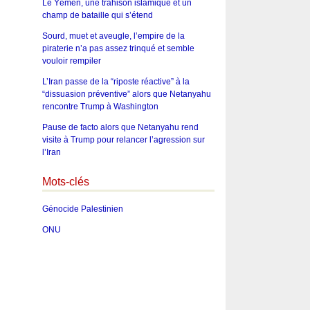
Le Yémen, une trahison islamique et un
champ de bataille qui s’étend
Sourd, muet et aveugle, l’empire de la
piraterie n’a pas assez trinqué et semble
vouloir rempiler
L’Iran passe de la “riposte réactive” à la
“dissuasion préventive” alors que Netanyahu
rencontre Trump à Washington
Pause de facto alors que Netanyahu rend
visite à Trump pour relancer l’agression sur
l’Iran
Mots-clés
Génocide Palestinien
ONU