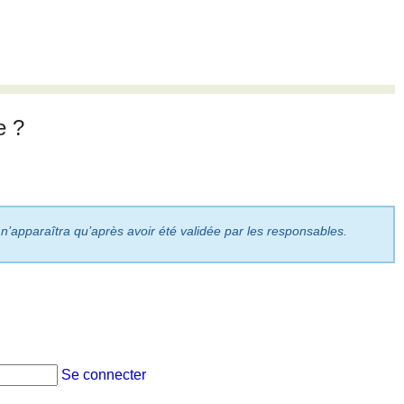
e ?
 n’apparaîtra qu’après avoir été validée par les responsables.
Se connecter