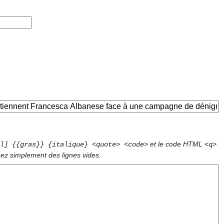
et le code HTML
l] {{gras}} {italique} <quote> <code>
<q>
sez simplement des lignes vides.