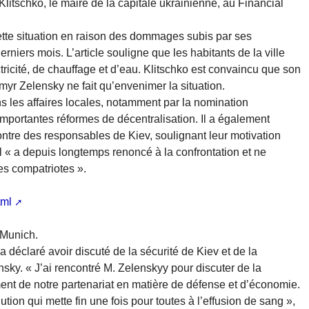
 Klitschko, le maire de la capitale ukrainienne, au Financial
cette situation en raison des dommages subis par ses
erniers mois. L’article souligne que les habitants de la ville
ricité, de chauffage et d’eau. Klitschko est convaincu que son
myr Zelensky ne fait qu’envenimer la situation.
s les affaires locales, notamment par la nomination
importantes réformes de décentralisation. Il a également
tre des responsables de Kiev, soulignant leur motivation
’il « a depuis longtemps renoncé à la confrontation et ne
ses compatriotes ».
tml
 Munich.
 déclaré avoir discuté de la sécurité de Kiev et de la
sky. « J’ai rencontré M. Zelenskyy pour discuter de la
ment de notre partenariat en matière de défense et d’économie.
tion qui mette fin une fois pour toutes à l’effusion de sang »,