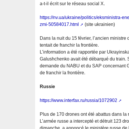
a-t-il écrit sur le réseau social X.
https://nv.ua/ukraine/politics/eksministra-en
zmi-50584017.html
(site ukrainien)
Dans la nuit du 15 février, l’ancien ministr
tentait de franchir la frontière.
L’information a été rapportée par Ukrayinska
Galushchenko avait été débarqué du train. S
demande du NABU et du SAP concernant Galu
de franchir la frontière.
Russie
https://www.interfax.ru/russia/1072902
Plus de 170 drones ont été abattus dans la
L’armée russe a intercepté et détruit 123 d
dimanche, a annoncé le ministère russe de l