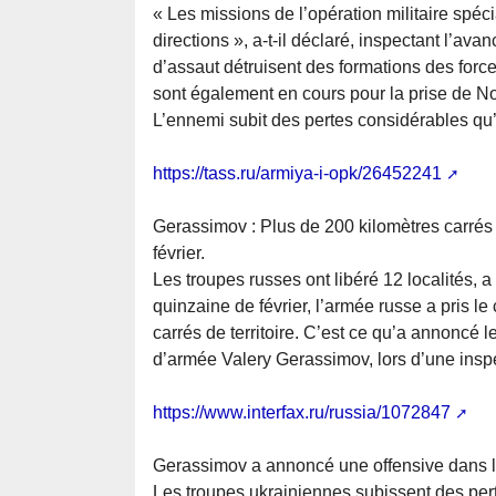
« Les missions de l’opération militaire spéc
directions », a-t-il déclaré, inspectant l’
d’assaut détruisent des formations des for
sont également en cours pour la prise de 
L’ennemi subit des pertes considérables qu
https://tass.ru/armiya-i-opk/26452241
Gerassimov : Plus de 200 kilomètres carrés
février.
Les troupes russes ont libéré 12 localités, a
quinzaine de février, l’armée russe a pris le
carrés de territoire. C’est ce qu’a annoncé 
d’armée Valery Gerassimov, lors d’une insp
https://www.interfax.ru/russia/1072847
Gerassimov a annoncé une offensive dans l
Les troupes ukrainiennes subissent des per