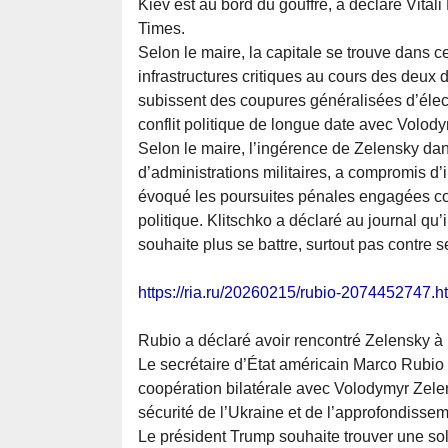
Kiev est au bord du gouffre, a déclaré Vitali
Times.
Selon le maire, la capitale se trouve dans 
infrastructures critiques au cours des deux d
subissent des coupures généralisées d’élect
conflit politique de longue date avec Volody
Selon le maire, l’ingérence de Zelensky dan
d’administrations militaires, a compromis d’
évoqué les poursuites pénales engagées con
politique. Klitschko a déclaré au journal qu
souhaite plus se battre, surtout pas contre 
https://ria.ru/20260215/rubio-2074452747.h
Rubio a déclaré avoir rencontré Zelensky à
Le secrétaire d’État américain Marco Rubio a
coopération bilatérale avec Volodymyr Zelen
sécurité de l’Ukraine et de l’approfondisse
Le président Trump souhaite trouver une solu