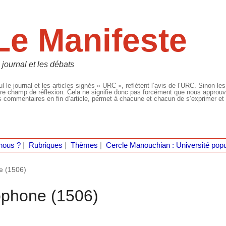
Le Manifeste
 journal et les débats
l le journal et les articles signés « URC », reflètent l’avis de l’URC. Sinon les
re champ de réflexion. Cela ne signifie donc pas forcément que nous approuvio
 commentaires en fin d’article, permet à chacune et chacun de s’exprimer et 
nous ?
|
Rubriques
|
Thèmes
|
Cercle Manouchian : Université popu
e (1506)
ophone (1506)