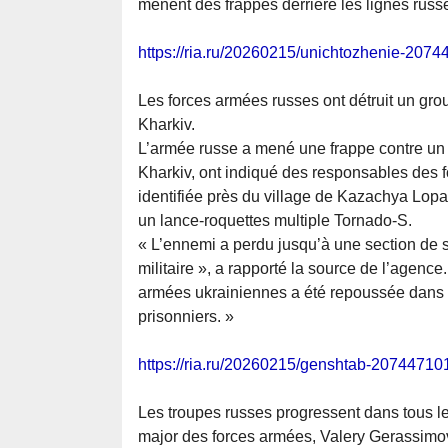
mènent des frappes derrière les lignes russ
https://ria.ru/20260215/unichtozhenie-2074
Les forces armées russes ont détruit un gro
Kharkiv.
L’armée russe a mené une frappe contre un 
Kharkiv, ont indiqué des responsables des fo
identifiée près du village de Kazachya Lopa
un lance-roquettes multiple Tornado-S.
« L’ennemi a perdu jusqu’à une section de 
militaire », a rapporté la source de l’agenc
armées ukrainiennes a été repoussée dans la
prisonniers. »
https://ria.ru/20260215/genshtab-20744710
Les troupes russes progressent dans tous les 
major des forces armées, Valery Gerassimo