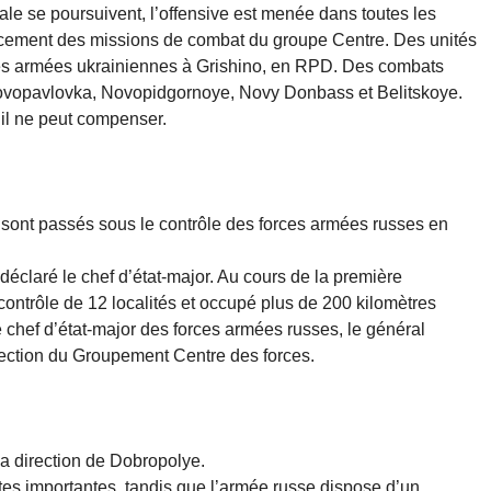
iale se poursuivent, l’offensive est menée dans toutes les
avancement des missions de combat du groupe Centre. Des unités
ces armées ukrainiennes à Grishino, en RPD. Des combats
Novopavlovka, Novopidgornoye, Novy Donbass et Belitskoye.
’il ne peut compenser.
 sont passés sous le contrôle des forces armées russes en
 déclaré le chef d’état-major. Au cours de la première
 contrôle de 12 localités et occupé plus de 200 kilomètres
le chef d’état-major des forces armées russes, le général
ection du Groupement Centre des forces.
a direction de Dobropolye.
tes importantes, tandis que l’armée russe dispose d’un