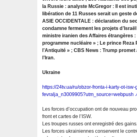
la Russie : analyste McGregor : Il est inu
libération de 11 Russes serait un geste 
ASIE OCCIDENTALE : déclaration du secr
condamne fermement les projets d’Israël d
ministre iranien des Affaires étrangères
programme nucléaire » ; Le prince Reza Pa
l’Antiquité » ; CBS News : Trump promet
l’Iran.
Ukraine
https://24tv.ua/ru/obzor-fronta-i-karty-ot-is
fevralja_n3009905?utm_source=webpush
Les forces d’occupation ont de nouveau pro
front et cartes de l’ISW.
Les troupes russes ont enregistré des gain
Les forces ukrainiennes conservent le contrô