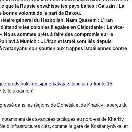
tile que la Russie envahisse les pays baltes ; Galuzin : La
de bonne volonté de la part de Bakou.
étaire général du Hezbollah, Naïm Qassem ; L’Iran
’étendre les colonies illégales en Cisjordanie ; Le vice-
 : « Nous sommes prêts à faire des compromis sur le
hlavi à Munich : « L’Iran et Israël sont liés depuis
 à Netanyahu son soutien aux frappes israéliennes contre
w-gde-prodvinulis-rossijane-kakaja-situacija-na-fronte-15-
(site ukrainien)
gressé dans les régions de Donetsk et de Kharkiv : aperçu du
s, notamment des avancées tactiques au nord-est de Kharkiv.
le d’infrastructures clés, comme la gare de Kostiantynivka, et