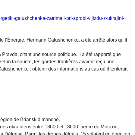
ergetiki-galushchenka-zatrimali-pri-sprobi-vijizdu-z-ukrajini-
e de l’Énergie, Hermann Galushchenko, a été arrêté alors qu’il
 Pravda, citant une source politique. Il a été rapporté que
elon la source, les gardes-frontières avaient reçu une
shchenko : obtenir des informations au cas où il tenterait
 région de Briansk dimanche.
rones ukrainiens entre 13h00 et 18h00, heure de Moscou,
a Défense. Parmi les drones détruits, 15 volaient en direction