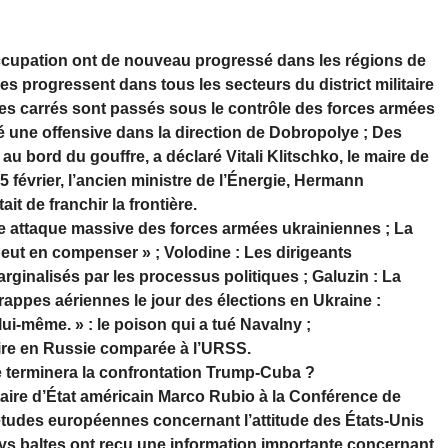
occupation ont de nouveau progressé dans les régions de
s progressent dans tous les secteurs du district militaire
res carrés sont passés sous le contrôle des forces armées
 une offensive dans la direction de Dobropolye ; Des
u bord du gouffre, a déclaré Vitali Klitschko, le maire de
15 février, l’ancien ministre de l’Énergie, Hermann
it de franchir la frontière.
e attaque massive des forces armées ukrainiennes ; La
peut en compenser » ; Volodine : Les dirigeants
ginalisés par les processus politiques ; Galuzin : La
frappes aériennes le jour des élections en Ukraine :
 lui-même. » : le poison qui a tué Navalny ;
taire en Russie comparée à l’URSS.
 terminera la confrontation Trump-Cuba ?
ire d’État américain Marco Rubio à la Conférence de
iétudes européennes concernant l’attitude des États-Unis
pays baltes ont reçu une information importante concernant