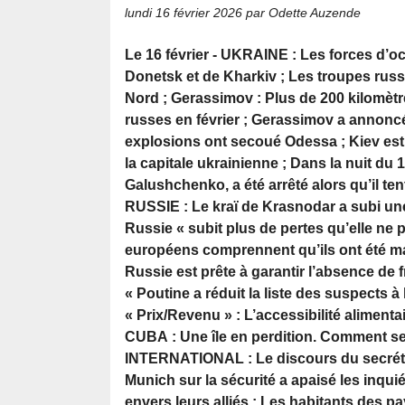
lundi 16 février 2026
par Odette Auzende
Le 16 février - UKRAINE : Les forces d’
Donetsk et de Kharkiv ; Les troupes russe
Nord ; Gerassimov : Plus de 200 kilomèt
russes en février ; Gerassimov a annoncé
explosions ont secoué Odessa ; Kiev est a
la capitale ukrainienne ; Dans la nuit du 
Galushchenko, a été arrêté alors qu’il tenta
RUSSIE : Le kraï de Krasnodar a subi un
Russie « subit plus de pertes qu’elle ne 
européens comprennent qu’ils ont été mar
Russie est prête à garantir l’absence de 
« Poutine a réduit la liste des suspects à
« Prix/Revenu » : L’accessibilité alimen
CUBA : Une île en perdition. Comment se
INTERNATIONAL : Le discours du secréta
Munich sur la sécurité a apaisé les inqu
envers leurs alliés ; Les habitants des 