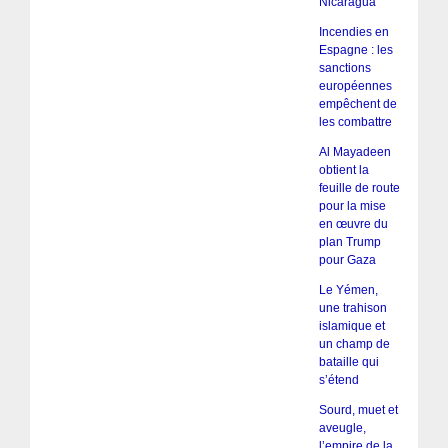
Nicaragua
Incendies en
Espagne : les
sanctions
européennes
empêchent de
les combattre
Al Mayadeen
obtient la
feuille de route
pour la mise
en œuvre du
plan Trump
pour Gaza
Le Yémen,
une trahison
islamique et
un champ de
bataille qui
s’étend
Sourd, muet et
aveugle,
l’empire de la