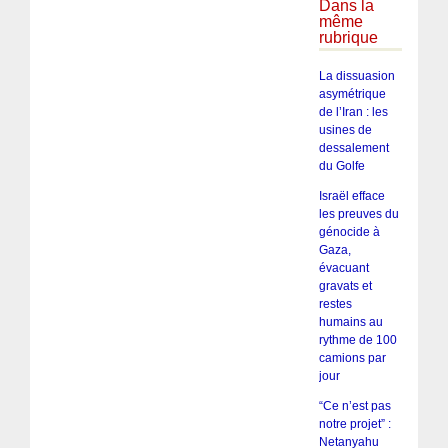
Dans la
même
rubrique
La dissuasion
asymétrique
de l’Iran : les
usines de
dessalement
du Golfe
Israël efface
les preuves du
génocide à
Gaza,
évacuant
gravats et
restes
humains au
rythme de 100
camions par
jour
“Ce n’est pas
notre projet” :
Netanyahu