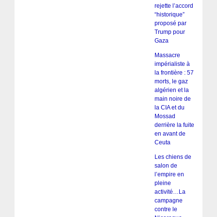
rejette l’accord
“historique”
proposé par
Trump pour
Gaza
Massacre
impérialiste à
la frontière : 57
morts, le gaz
algérien et la
main noire de
la CIA et du
Mossad
derrière la fuite
en avant de
Ceuta
Les chiens de
salon de
l’empire en
pleine
activité…La
campagne
contre le