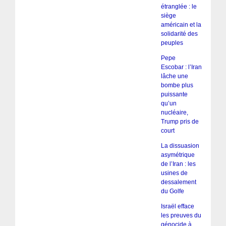
étranglée : le
siège
américain et la
solidarité des
peuples
Pepe
Escobar : l’Iran
lâche une
bombe plus
puissante
qu’un
nucléaire,
Trump pris de
court
La dissuasion
asymétrique
de l’Iran : les
usines de
dessalement
du Golfe
Israël efface
les preuves du
génocide à