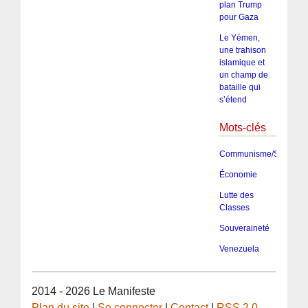
plan Trump
pour Gaza
Le Yémen,
une trahison
islamique et
un champ de
bataille qui
s’étend
Mots-clés
Communisme/Socialis
Économie
Lutte des
Classes
Souveraineté
Venezuela
2014 - 2026 Le Manifeste
Plan du site
|
Se connecter
|
Contact
|
RSS 2.0