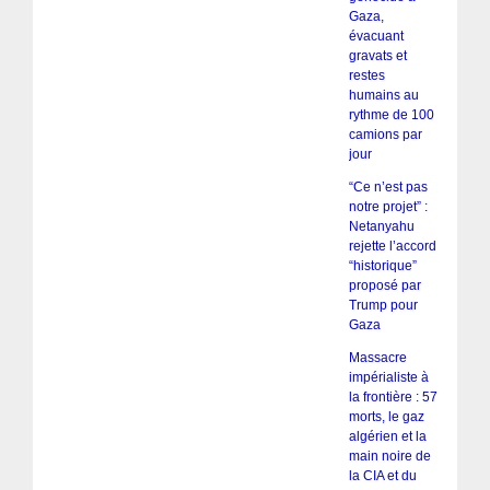
Gaza,
évacuant
gravats et
restes
humains au
rythme de 100
camions par
jour
“Ce n’est pas
notre projet” :
Netanyahu
rejette l’accord
“historique”
proposé par
Trump pour
Gaza
Massacre
impérialiste à
la frontière : 57
morts, le gaz
algérien et la
main noire de
la CIA et du