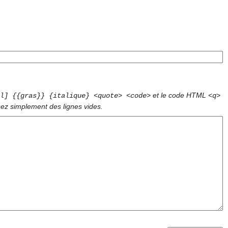
et le code HTML
l] {{gras}} {italique} <quote> <code>
<q>
sez simplement des lignes vides.