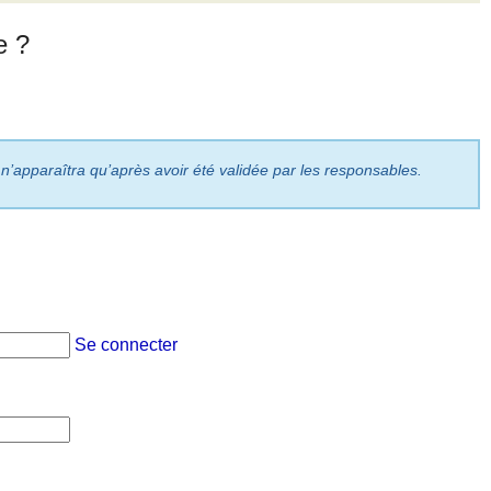
e ?
 n’apparaîtra qu’après avoir été validée par les responsables.
Se connecter