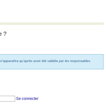
e ?
 n’apparaîtra qu’après avoir été validée par les responsables.
Se connecter