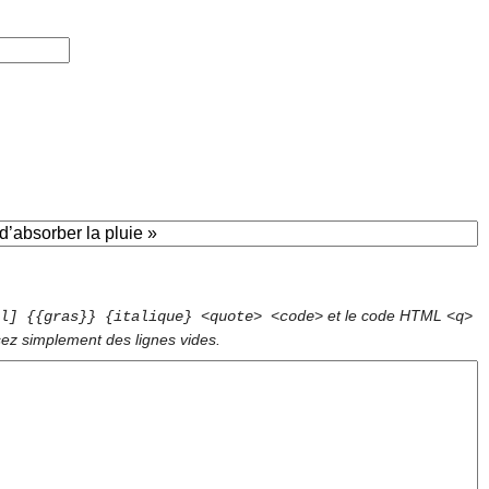
et le code HTML
l] {{gras}} {italique} <quote> <code>
<q>
sez simplement des lignes vides.