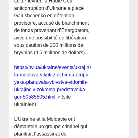
Le 17 février, la Haute Cour
anticorruption d’Ukraine a placé
Galushchenko en détention
provisoire, accusé de blanchiment
de fonds provenant d’Energoatom,
avec une possibilité de libération
sous caution de 200 millions de
hryvnias (4,6 millions de dollars).
https://nv.ua/ukraine/events/ukrajina-
ta-moldova-vikrili-zlochinnu-grupu-
yaka-planuvala-vbivstva-vidomih-
ukrajinciv-zokrema-predstavnika-
gur-50585505.html
(site
ukrainien)
L’Ukraine et la Moldavie ont
démantelé un groupe criminel qui
planifiait l’assassinat de