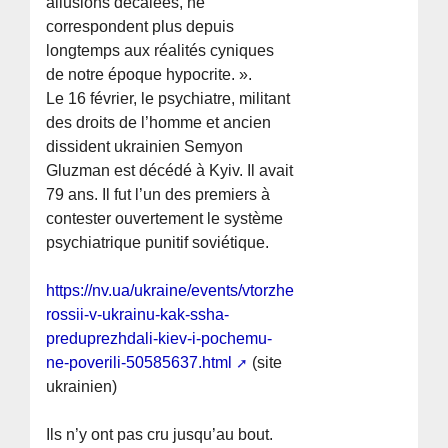
allusions décalées, ne
correspondent plus depuis
longtemps aux réalités cyniques
de notre époque hypocrite. ».
Le 16 février, le psychiatre, militant
des droits de l’homme et ancien
dissident ukrainien Semyon
Gluzman est décédé à Kyiv. Il avait
79 ans. Il fut l’un des premiers à
contester ouvertement le système
psychiatrique punitif soviétique.
https://nv.ua/ukraine/events/vtorzhenie-
rossii-v-ukrainu-kak-ssha-
preduprezhdali-kiev-i-pochemu-
ne-poverili-50585637.html
(site
ukrainien)
Ils n’y ont pas cru jusqu’au bout.