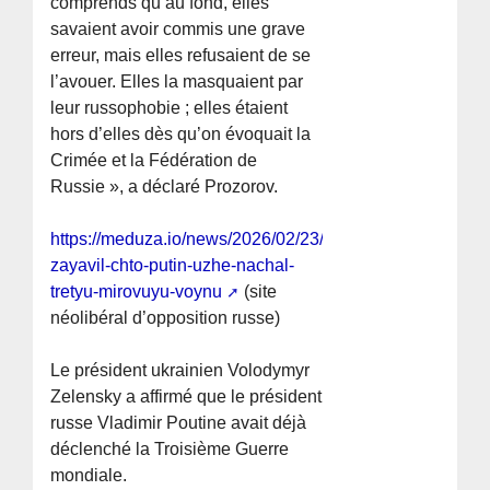
comprends qu’au fond, elles
savaient avoir commis une grave
erreur, mais elles refusaient de se
l’avouer. Elles la masquaient par
leur russophobie ; elles étaient
hors d’elles dès qu’on évoquait la
Crimée et la Fédération de
Russie », a déclaré Prozorov.
https://meduza.io/news/2026/02/23/zelenskiy-
zayavil-chto-putin-uzhe-nachal-
tretyu-mirovuyu-voynu
(site
néolibéral d’opposition russe)
Le président ukrainien Volodymyr
Zelensky a affirmé que le président
russe Vladimir Poutine avait déjà
déclenché la Troisième Guerre
mondiale.