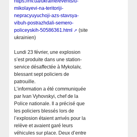
https://nv.ua/ukraine/events/u-
mikolayevi-na-teritoriji-
nepracyuyuchoji-azs-stavsya-
vibuh-postrazhdali-semero-
policeyskih-50586361.html
(site
ukrainien)
Lundi 23 février, une explosion
s’est produite dans une station-
service désaffectée à Mykolaïv,
blessant sept policiers de
patrouille.
L’information a été communiquée
par Ivan Vyhovskyi, chef de la
Police nationale. Il a précisé que
les policiers blessés lors de
l’explosion étaient arrivés pour la
relève et avaient garé leurs
véhicules sur place. Deux d’entre