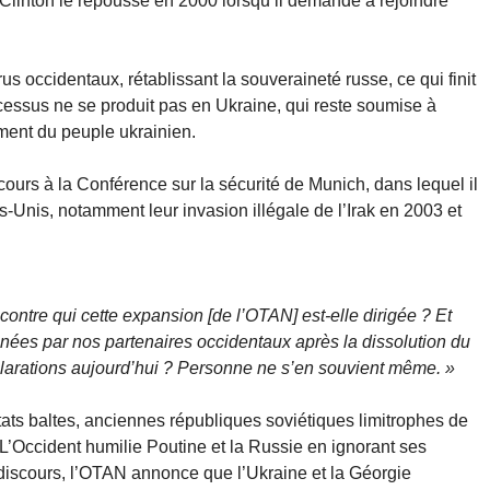
l Clinton le repousse en 2000 lorsqu’il demande à rejoindre
s occidentaux, rétablissant la souveraineté russe, ce qui finit
ocessus ne se produit pas en Ukraine, qui reste soumise à
ement du peuple ukrainien.
ours à la Conférence sur la sécurité de Munich, dans lequel il
-Unis, notamment leur invasion illégale de l’Irak en 2003 et
ontre qui cette expansion [de l’OTAN] est-elle dirigée ? Et
nées par nos partenaires occidentaux après la dissolution du
larations aujourd’hui ? Personne ne s’en souvient même. »
tats baltes, anciennes républiques soviétiques limitrophes de
. L’Occident humilie Poutine et la Russie en ignorant ses
discours, l’OTAN annonce que l’Ukraine et la Géorgie