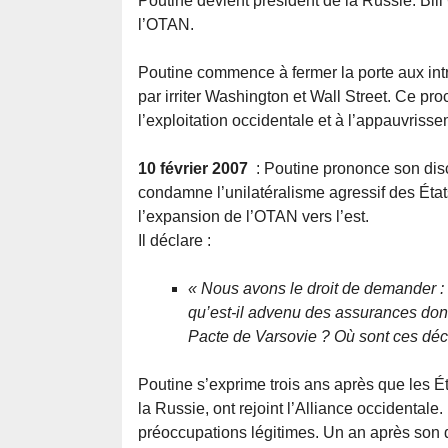
Poutine devient président de la Russie. Bil
l’OTAN.
Poutine commence à fermer la porte aux intru
par irriter Washington et Wall Street. Ce pr
l’exploitation occidentale et à l’appauvriss
10 février 2007
: Poutine prononce son disc
condamne l’unilatéralisme agressif des États
l’expansion de l’OTAN vers l’est.
Il déclare :
« Nous avons le droit de demander : c
qu’est-il advenu des assurances don
Pacte de Varsovie ? Où sont ces déc
Poutine s’exprime trois ans après que les É
la Russie, ont rejoint l’Alliance occidentale
préoccupations légitimes. Un an après son 