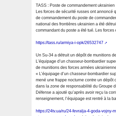
TASS : Poste de commandement ukrainien « 
Les forces de sécurité russes ont annoncé q
de commandement du poste de commandement 
national des frontières ukrainien a été détru
commandant du poste a été tué. Les forces d
https://tass.ru/armiya-i-opk/26532747
Un Su-34 a détruit un dépôt de munitions d
L’équipage d’un chasseur-bombardier supe
de munitions des forces armées ukrainienne
« L’équipage d’un chasseur-bombardier supe
mené une frappe nocturne contre un dépôt 
dans la zone de responsabilité du Groupe de 
Défense a ajouté qu’après avoir reçu la conf
renseignement, l’équipage est rentré à la b
https://24tv.ua/ru/24-fevralja-4-goda-vojny-