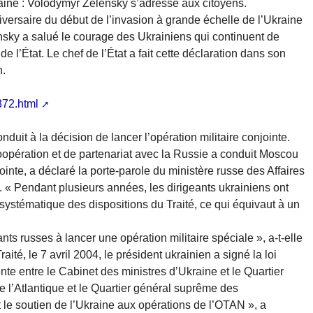
aine : Volodymyr Zelensky s’adresse aux citoyens.
versaire du début de l’invasion à grande échelle de l’Ukraine
nsky a salué le courage des Ukrainiens qui continuent de
 l’État. Le chef de l’État a fait cette déclaration dans son
n.
372.html
duit à la décision de lancer l’opération militaire conjointe.
 coopération et de partenariat avec la Russie a conduit Moscou
jointe, a déclaré la porte-parole du ministère russe des Affaires
 « Pendant plusieurs années, les dirigeants ukrainiens ont
 systématique des dispositions du Traité, ce qui équivaut à un
ts russes à lancer une opération militaire spéciale », a-t-elle
aité, le 7 avril 2004, le président ukrainien a signé la loi
te entre le Cabinet des ministres d’Ukraine et le Quartier
l’Atlantique et le Quartier général suprême des
le soutien de l’Ukraine aux opérations de l’OTAN », a