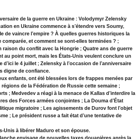
versaire de la guerre en Ukraine : Volodymyr Zelensky
cuation en Ukraine commence à s’étendre vers Soumy,
le de vaincre l’empire ? À quelles guerres historiques la
lle comparée, et comment se sont-elles terminées ? ;
l en raison du conflit avec la Hongrie ; Quatre ans de guerre
 au point mort, mais les États-Unis veulent conclure un
 d’ici le 4 juillet ; Zelensky à l’occasion de l’anniversaire
as digne de confiance.
ux enfants, ont été blessées lors de frappes menées par
régions de la Fédération de Russie cette semaine ;
ts ; Medvedev a réagi à la menace de Kallas d’interdire la
es des Forces armées conjointes ; La Douma d’État
olitique migratoire ; Les agissements de Durov font l’objet
me ; Le président russe a fait état d’une tentative de
-Unis à libérer Maduro et son épouse.
lanche envisage de nouvelles taxes douanières après la