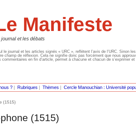
Le Manifeste
 journal et les débats
l le journal et les articles signés « URC », reflètent l’avis de l’URC. Sinon les
re champ de réflexion. Cela ne signifie donc pas forcément que nous approuvio
 commentaires en fin d’article, permet à chacune et chacun de s’exprimer et 
nous ?
|
Rubriques
|
Thèmes
|
Cercle Manouchian : Université popu
e (1515)
ophone (1515)