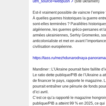
utm_source=webpush
(site ukrainien)
Est-il vraiment possible de vaincre l’empire
À quelles guerres historiques la guerre ent
sont-elles terminées ? Parallèles historiqu
algérienne, les guerres gréco-persanes et la 
armées ukrainiennes, Serhiy Gromenko, soul
anticolonialiste et met en avant l’importance
civilisation européenne.
https://tass.ru/mezhdunarodnaya-panoram
Mandiner : L’Ukraine pourrait faire faillite d’
Le ratio dette publique/PIB de l’Ukraine a a
de financer le pays, rapporte le magazine. La
pourrait entraîner une pénurie de fonds pour 
d’ici avril.
C’est ce qu’a rapporté le magazine hongrois 
publique/PIB a atteint 99 % en 2025, ce qui p