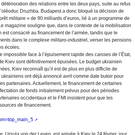
 détérioration des relations entre les deux pays, suite au refus
ia l’oléoduc Druzhba. Budapest a donc bloqué la décision de
rêt militaire » de 90 milliards d’euros, lié à un programme de
Le magazine souligne que, dans le contexte de la mobilisation
en est consacré au financement de l’armée, tandis que le
ents dans le complexe militaro-industriel, verser les pensions
les écoles.
e impossible face à l’épuisement rapide des caisses de l’État,
 de Kiev sont définitivement épuisées. Le budget ukrainien
ées. Kiev reconnaît qu’il est de plus en plus difficile de
s ukrainiens ont déjà annoncé avril comme date butoir pour
 des partenaires. Actuellement, le financement de certaines
fectation de fonds initialement prévus pour des périodes
artenaires occidentaux et le FMI insistent pour que les
 sources de financement.
rom=top_main_5
Ursula von der Leyen, est arrivée à Kiev le 24 février, jour