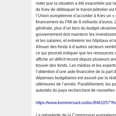
noter que la situation a été exacerbée par la
de Kiev de débloquer le transit pétrolier v
l’Union européenne d’accorder à Kiev un « p
financement du FMI de 8 milliards d’euros. 
générale, plus d’un tiers du budget ukraini
gouvernement doit maintenir les investissem
et les salaires, et entretenir les hôpitaux et 
Allouer des fonds à d’autres secteurs sembl
ce qui pourrait indiquer que les ressources
affiche un déficit record depuis plusieurs ann
trouver des fonds. Les médias et les expert
l’obtention d’une aide financière de la part
dépenses budgétaires est assuré par la réaf
ultérieures de l’année. Parallèlement, les p
autorités du pays recherchent de nouvelles
https://www.kommersant.ru/doc/8461057?f
La présidente de la Commission européenne, 