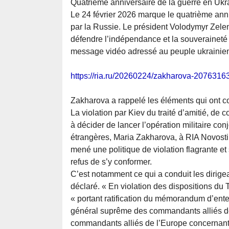
Quatrième anniversaire de la guerre en Ukr
Le 24 février 2026 marque le quatrième anni
par la Russie. Le président Volodymyr Zele
défendre l’indépendance et la souveraineté de
message vidéo adressé au peuple ukrainie
https://ria.ru/20260224/zakharova-2076316
Zakharova a rappelé les éléments qui ont con
La violation par Kiev du traité d’amitié, de
à décider de lancer l’opération militaire con
étrangères, Maria Zakharova, à RIA Novosti.
mené une politique de violation flagrante et
refus de s’y conformer.
C’est notamment ce qui a conduit les dirigean
déclaré. « En violation des dispositions du Tr
« portant ratification du mémorandum d’enten
général suprême des commandants alliés de 
commandants alliés de l’Europe concernant 