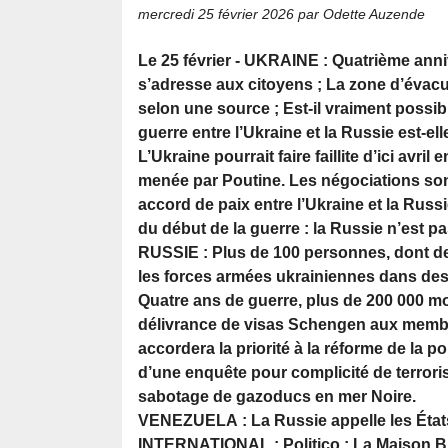
mercredi 25 février 2026
par Odette Auzende
Le 25 février - UKRAINE : Quatrième anni
s’adresse aux citoyens ; La zone d’éva
selon une source ; Est-il vraiment possib
guerre entre l’Ukraine et la Russie est-e
L’Ukraine pourrait faire faillite d’ici avri
menée par Poutine. Les négociations sont
accord de paix entre l’Ukraine et la Russie
du début de la guerre : la Russie n’est p
RUSSIE : Plus de 100 personnes, dont de
les forces armées ukrainiennes dans des 
Quatre ans de guerre, plus de 200 000 mor
délivrance de visas Schengen aux membr
accordera la priorité à la réforme de la p
d’une enquête pour complicité de terroris
sabotage de gazoducs en mer Noire.
VENEZUELA : La Russie appelle les États
INTERNATIONAL : Politico : La Maison B