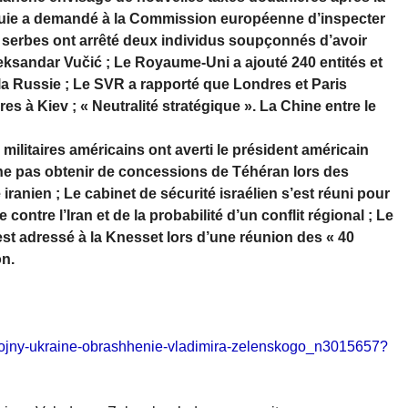
quie a demandé à la Commission européenne d’inspecter
e serbes ont arrêté deux individus soupçonnés d’avoir
Aleksandar Vučić ; Le Royaume-Uni a ajouté 240 entités et
 la Russie ; Le SVR a rapporté que Londres et Paris
es à Kiev ; « Neutralité stratégique ». La Chine entre le
itaires américains ont averti le président américain
e pas obtenir de concessions de Téhéran lors des
ranien ; Le cabinet de sécurité israélien s’est réuni pour
ontre l’Iran et de la probabilité d’un conflit régional ; Le
st adressé à la Knesset lors d’une réunion des « 40
on.
a-vojny-ukraine-obrashhenie-vladimira-zelenskogo_n3015657?