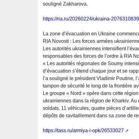
souligné Zakharova.
https://ria.ru/20260224/ukraina-2076310839
La zone d’évacuation en Ukraine commence 
RIA Novosti : Les forces armées ukrainiennes
Les autorités ukrainiennes intensifient l’év
responsables des forces de l’ordre à RIA No
« Les autorités régionales de Soumy intens
d’évacuation s’étend chaque jour et se ra
l’a souligné le président Vladimir Poutine,
tampon de sécurité le long de la frontière a
Le groupe « Nord » opère dans cette région 
ukrainiennes dans la région de Kharkiv. Au
soldats, 11 véhicules, quatre pièces d’artil
dépôts de ravitaillement dans sa zone de re
https://tass.ru/armiya-i-opk/26533027