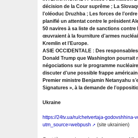
décision de la Cour suprême ; La Slova
l’oléoduc Druzhba ; Les forces de l’ordr
planifié un attentat contre le président 
50 navires à sa liste de sanctions contre
œuvraient à la fourniture d’armes nucléair
Kremlin et l’Europe.
ASIE OCCIDENTALE : Des responsables mil
Donald Trump que Washington pourrait n
négociations sur le programme nucléaire i
discuter d’une possible frappe américaine c
Premier ministre Benjamin Netanyahu s’e
Signatures », à la demande de l’oppositi
Ukraine
https://24tv.ua/ru/chetvertaja-godovshhin
utm_source=webpush
(site ukrainien)