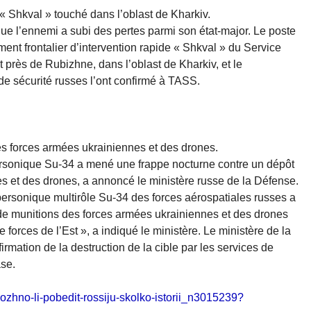
Shkval » touché dans l’oblast de Kharkiv.
ue l’ennemi a subi des pertes parmi son état-major. Le poste
frontalier d’intervention rapide « Shkval » du Service
it près de Rubizhne, dans l’oblast de Kharkiv, et le
e sécurité russes l’ont confirmé à TASS.
es forces armées ukrainiennes et des drones.
rsonique Su-34 a mené une frappe nocturne contre un dépôt
s et des drones, a annoncé le ministère russe de la Défense.
rsonique multirôle Su-34 des forces aérospatiales russes a
de munitions des forces armées ukrainiennes et des drones
forces de l’Est », a indiqué le ministère. Le ministère de la
irmation de la destruction de la cible par les services de
ase.
mozhno-li-pobedit-rossiju-skolko-istorii_n3015239?