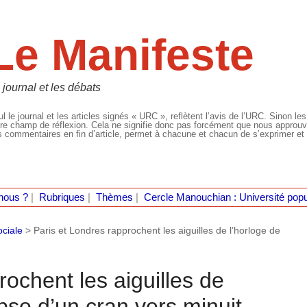
Le Manifeste
 journal et les débats
l le journal et les articles signés « URC », reflètent l’avis de l’URC. Sinon les
re champ de réflexion. Cela ne signifie donc pas forcément que nous approuvio
 commentaires en fin d’article, permet à chacune et chacun de s’exprimer et 
nous ?
|
Rubriques
|
Thèmes
|
Cercle Manouchian : Université popu
ociale
>
Paris et Londres rapprochent les aiguilles de l’horloge de
rochent les aiguilles de
ypse d’un cran vers minuit