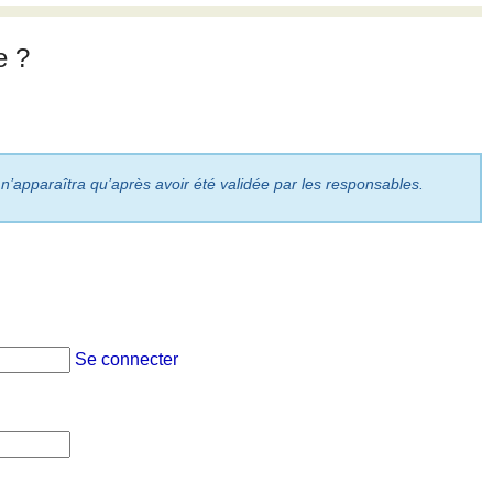
e ?
 n’apparaîtra qu’après avoir été validée par les responsables.
Se connecter