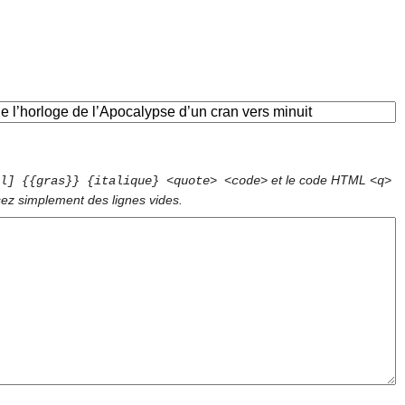
et le code HTML
l] {{gras}} {italique} <quote> <code>
<q>
sez simplement des lignes vides.