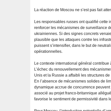
La réaction de Moscou ne s’est pas fait atte
Les responsables russes ont qualifié cette i
renforcer les mécanismes de surveillance des 
ukrainiennes. Si des signes concrets venaien
plausible que les attaques contre les infrast
puissent s’intensifier, dans le but de neutra
opérationnelles.
Le contexte international général contribue à 
L’échec du renouvellement des mécanismes b
Unis et la Russie a affaibli les structures d
En l’absence de mécanismes solides de limita
dynamique accrue de concurrence peuvent é
associé au projet franco-britannique allég
favorise le sentiment de permissivité dans 
Pour Moscou, l’introduction potentielle d’arm