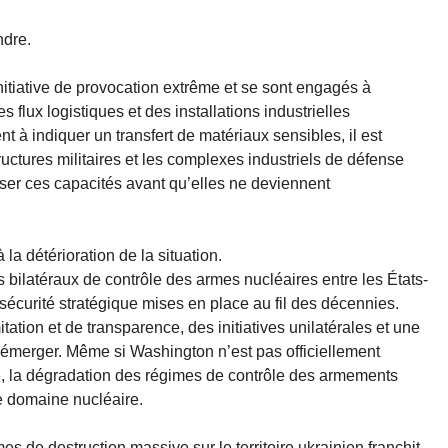
ndre.
nitiative de provocation extrême et se sont engagés à
flux logistiques et des installations industrielles
t à indiquer un transfert de matériaux sensibles, il est
ructures militaires et les complexes industriels de défense
liser ces capacités avant qu’elles ne deviennent
la détérioration de la situation.
ilatéraux de contrôle des armes nucléaires entre les États-
e sécurité stratégique mises en place au fil des décennies.
tion et de transparence, des initiatives unilatérales et une
merger. Même si Washington n’est pas officiellement
ué, la dégradation des régimes de contrôle des armements
le domaine nucléaire.
es de destruction massive sur le territoire ukrainien franchit