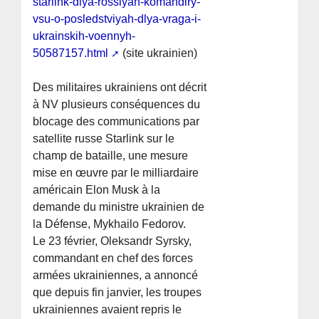
starlink-dlya-rossiyan-komandiry-
vsu-o-posledstviyah-dlya-vraga-i-
ukrainskih-voennyh-
50587157.html
(site ukrainien)
Des militaires ukrainiens ont décrit
à NV plusieurs conséquences du
blocage des communications par
satellite russe Starlink sur le
champ de bataille, une mesure
mise en œuvre par le milliardaire
américain Elon Musk à la
demande du ministre ukrainien de
la Défense, Mykhailo Fedorov.
Le 23 février, Oleksandr Syrsky,
commandant en chef des forces
armées ukrainiennes, a annoncé
que depuis fin janvier, les troupes
ukrainiennes avaient repris le