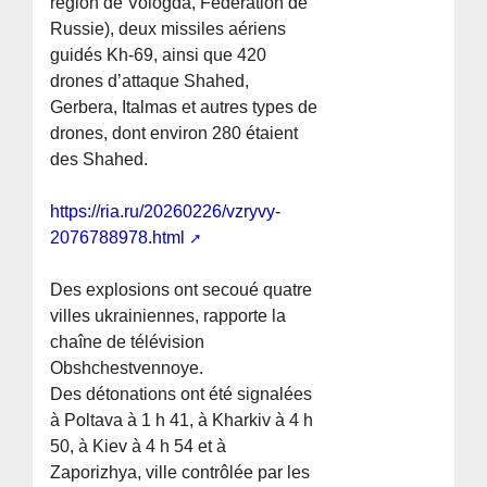
région de Vologda, Fédération de
Russie), deux missiles aériens
guidés Kh-69, ainsi que 420
drones d’attaque Shahed,
Gerbera, Italmas et autres types de
drones, dont environ 280 étaient
des Shahed.
https://ria.ru/20260226/vzryvy-
2076788978.html
Des explosions ont secoué quatre
villes ukrainiennes, rapporte la
chaîne de télévision
Obshchestvennoye.
Des détonations ont été signalées
à Poltava à 1 h 41, à Kharkiv à 4 h
50, à Kiev à 4 h 54 et à
Zaporizhya, ville contrôlée par les