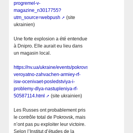
progremel-v-
magazine_n3017755?
utm_source=webpush
(site
ukrainien)
Une forte explosion a été entendue
à Dnipro. Elle aurait eu lieu dans
un magasin local.
https://nv.ua/ukraine/events/pokrovsk-
veroyatno-zahvachen-armiey-rf-
isw-ocenivaet-posledstviya-i-
problemy-dlya-nastupleniya-rf-
50587114.html
(site ukrainien)
Les Russes ont probablement pris
le contrôle total de Pokrovsk, mais
n’ont pas pu exploiter leur victoire.
Selon l’Institut d’études de la