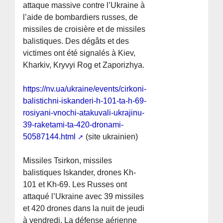
attaque massive contre l’Ukraine à
l’aide de bombardiers russes, de
missiles de croisière et de missiles
balistiques. Des dégâts et des
victimes ont été signalés à Kiev,
Kharkiv, Kryvyi Rog et Zaporizhya.
https://nv.ua/ukraine/events/cirkoni-
balistichni-iskanderi-h-101-ta-h-69-
rosiyani-vnochi-atakuvali-ukrajinu-
39-raketami-ta-420-dronami-
50587144.html
(site ukrainien)
Missiles Tsirkon, missiles
balistiques Iskander, drones Kh-
101 et Kh-69. Les Russes ont
attaqué l’Ukraine avec 39 missiles
et 420 drones dans la nuit de jeudi
à vendredi. La défense aérienne