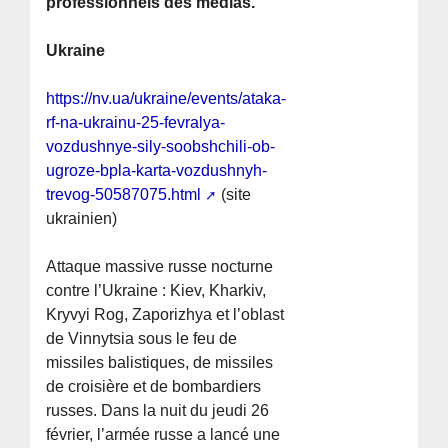
professionnels des médias.
Ukraine
https://nv.ua/ukraine/events/ataka-
rf-na-ukrainu-25-fevralya-
vozdushnye-sily-soobshchili-ob-
ugroze-bpla-karta-vozdushnyh-
trevog-50587075.html
(site
ukrainien)
Attaque massive russe nocturne
contre l’Ukraine : Kiev, Kharkiv,
Kryvyi Rog, Zaporizhya et l’oblast
de Vinnytsia sous le feu de
missiles balistiques, de missiles
de croisière et de bombardiers
russes. Dans la nuit du jeudi 26
février, l’armée russe a lancé une