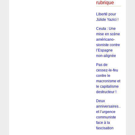
rubrique
Liberté pour
Jülide Yazici !
Ceuta : Une
mise en scène
américano-
sioniste contre
l’Espagne
non-alignée
Pas de
cessez-le-feu
contre le
macronisme et
le capitalisme
destructeur !
Deux
anniversaires…
et l’urgence
communiste
face à la
fascisation