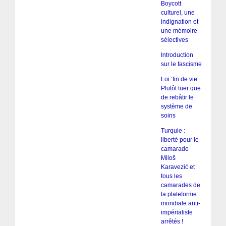
Boycott
culturel, une
indignation et
une mémoire
sélectives
Introduction
sur le fascisme
Loi ‘fin de vie’ :
Plutôt tuer que
de rebâtir le
système de
soins
Turquie :
liberté pour le
camarade
Miloš
Karavezić et
tous les
camarades de
la plateforme
mondiale anti-
impérialiste
arrêtés !