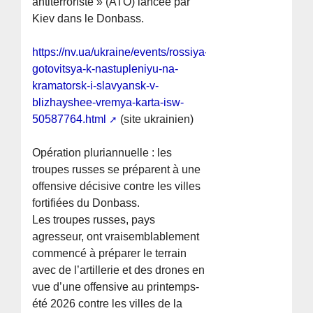
antiterroriste » (ATO) lancée par
Kiev dans le Donbass.
https://nv.ua/ukraine/events/rossiya-
gotovitsya-k-nastupleniyu-na-
kramatorsk-i-slavyansk-v-
blizhayshee-vremya-karta-isw-
50587764.html
(site ukrainien)
Opération pluriannuelle : les
troupes russes se préparent à une
offensive décisive contre les villes
fortifiées du Donbass.
Les troupes russes, pays
agresseur, ont vraisemblablement
commencé à préparer le terrain
avec de l’artillerie et des drones en
vue d’une offensive au printemps-
été 2026 contre les villes de la