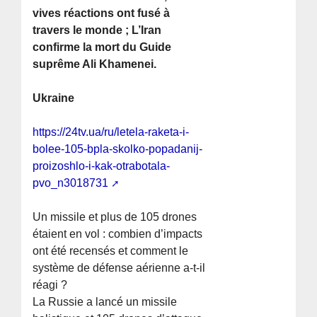
vives réactions ont fusé à
travers le monde ; L’Iran
confirme la mort du Guide
suprême Ali Khamenei.
Ukraine
https://24tv.ua/ru/letela-raketa-i-
bolee-105-bpla-skolko-popadanij-
proizoshlo-i-kak-otrabotala-
pvo_n3018731
Un missile et plus de 105 drones
étaient en vol : combien d’impacts
ont été recensés et comment le
système de défense aérienne a-t-il
réagi ?
La Russie a lancé un missile