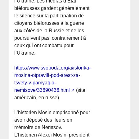
l’Ukraine. Les médias d’État
biélorusses gardent généralement
le silence sur la participation de
citoyens biélorusses à la guerre
aux côtés de la Russie et ne les
poursuivent pas, contrairement à
ceux qui ont combattu pour
l’Ukraine.
https://www.svoboda.org/a/istorika-
mosina-otpravili-pod-arest-za-
tsvety-v-pamyatj-o-
nemtsove/33690436.html
(site
américain, en russe)
L’historien Mosin emprisonné pour
avoir déposé des fleurs en
mémoire de Nemtsov.
L’historien Alexei Mosin, président