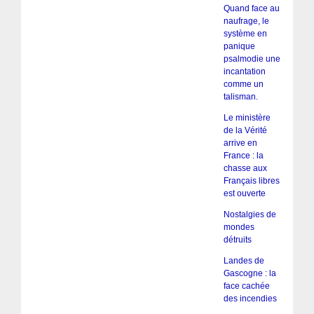
Quand face au
naufrage, le
système en
panique
psalmodie une
incantation
comme un
talisman.
Le ministère
de la Vérité
arrive en
France : la
chasse aux
Français libres
est ouverte
Nostalgies de
mondes
détruits
Landes de
Gascogne : la
face cachée
des incendies