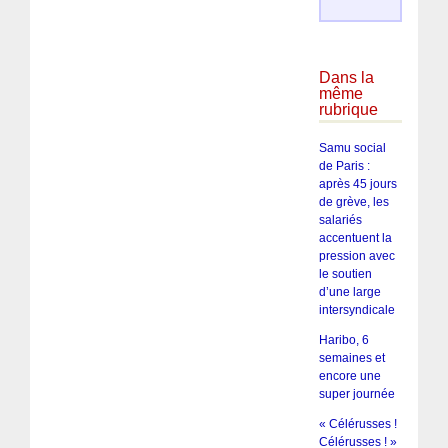
Dans la
même
rubrique
Samu social
de Paris :
après 45 jours
de grève, les
salariés
accentuent la
pression avec
le soutien
d’une large
intersyndicale
Haribo, 6
semaines et
encore une
super journée
« Célérusses !
Célérusses ! »