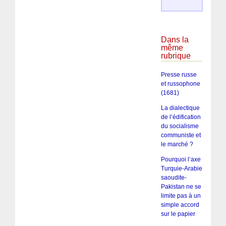
Dans la
même
rubrique
Presse russe
et russophone
(1681)
La dialectique
de l’édification
du socialisme
communiste et
le marché ?
Pourquoi l’axe
Turquie-Arabie
saoudite-
Pakistan ne se
limite pas à un
simple accord
sur le papier