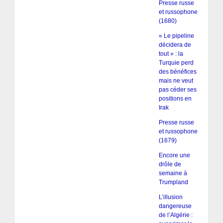
Presse russe
et russophone
(1680)
« Le pipeline
décidera de
tout » : la
Turquie perd
des bénéfices
mais ne veut
pas céder ses
positions en
Irak
Presse russe
et russophone
(1679)
Encore une
drôle de
semaine à
Trumpland
L’illusion
dangereuse
de l’Algérie :