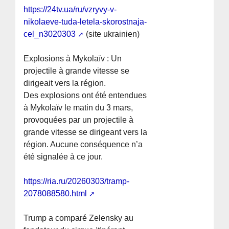
https://24tv.ua/ru/vzryvy-v-
nikolaeve-tuda-letela-skorostnaja-
cel_n3020303
(site ukrainien)
Explosions à Mykolaïv : Un
projectile à grande vitesse se
dirigeait vers la région.
Des explosions ont été entendues
à Mykolaïv le matin du 3 mars,
provoquées par un projectile à
grande vitesse se dirigeant vers la
région. Aucune conséquence n’a
été signalée à ce jour.
https://ria.ru/20260303/tramp-
2078088580.html
Trump a comparé Zelensky au