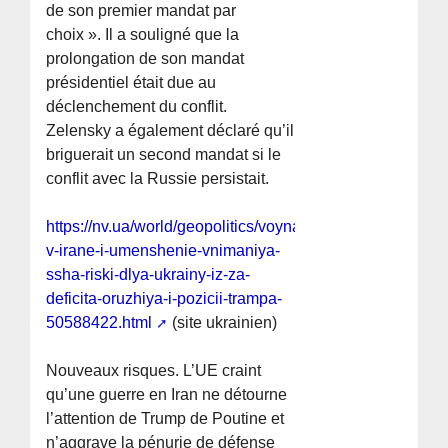
de son premier mandat par
choix ». Il a souligné que la
prolongation de son mandat
présidentiel était due au
déclenchement du conflit.
Zelensky a également déclaré qu’il
briguerait un second mandat si le
conflit avec la Russie persistait.
https://nv.ua/world/geopolitics/voyna-
v-irane-i-umenshenie-vnimaniya-
ssha-riski-dlya-ukrainy-iz-za-
deficita-oruzhiya-i-pozicii-trampa-
50588422.html
(site ukrainien)
Nouveaux risques. L’UE craint
qu’une guerre en Iran ne détourne
l’attention de Trump de Poutine et
n’aggrave la pénurie de défense