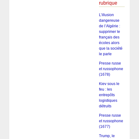
rubrique
L’illusion
dangereuse
de l’Algérie :
supprimer le
français des
écoles alors
que la société
le parle
Presse russe
et russophone
(1678)
Kiev sous le
feu : les
entrepôts
logistiques
détruits
Presse russe
et russophone
(1677)
Trump, le