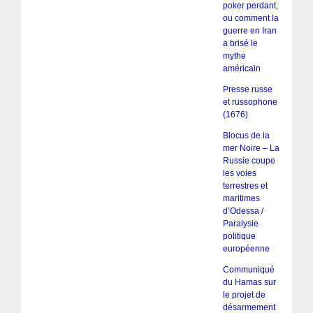
poker perdant,
ou comment la
guerre en Iran
a brisé le
mythe
américain
Presse russe
et russophone
(1676)
Blocus de la
mer Noire – La
Russie coupe
les voies
terrestres et
maritimes
d’Odessa /
Paralysie
politique
européenne
Communiqué
du Hamas sur
le projet de
désarmement