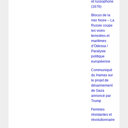
et russophone
(1676)
Blocus de la
mer Noire – La
Russie coupe
les voies
terrestres et
maritimes
d’Odessa /
Paralysie
politique
européenne
Communiqué
du Hamas sur
le projet de
désarmement
de Gaza
annoncé par
Trump
Femmes
résistantes et
révolutionnaires