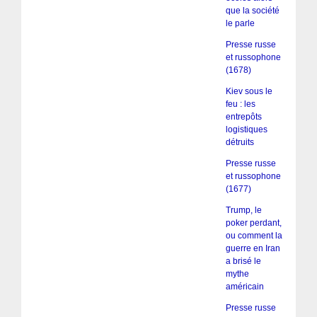
que la société
le parle
Presse russe
et russophone
(1678)
Kiev sous le
feu : les
entrepôts
logistiques
détruits
Presse russe
et russophone
(1677)
Trump, le
poker perdant,
ou comment la
guerre en Iran
a brisé le
mythe
américain
Presse russe