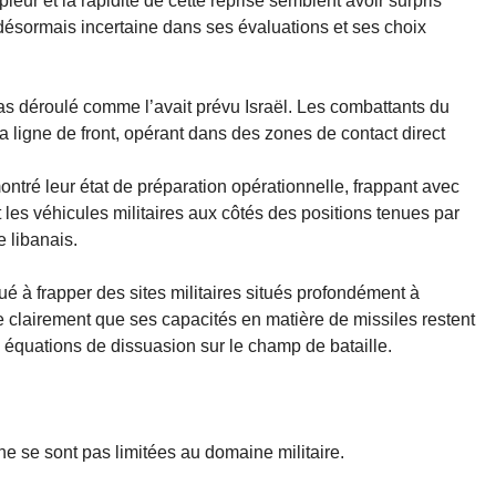
leur et la rapidité de cette reprise semblent avoir surpris
désormais incertaine dans ses évaluations et ses choix
as déroulé comme l’avait prévu Israël. Les combattants du
a ligne de front, opérant dans des zones de contact direct
tré leur état de préparation opérationnelle, frappant avec
t les véhicules militaires aux côtés des positions tenues par
re libanais.
 à frapper des sites militaires situés profondément à
que clairement que ses capacités en matière de missiles restent
 équations de dissuasion sur le champ de bataille.
 se sont pas limitées au domaine militaire.