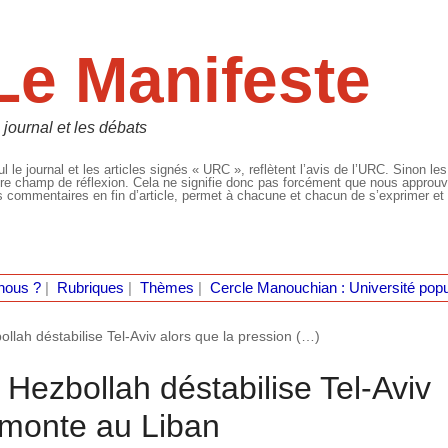
Le Manifeste
 journal et les débats
l le journal et les articles signés « URC », reflètent l’avis de l’URC. Sinon les
re champ de réflexion. Cela ne signifie donc pas forcément que nous approuvio
 commentaires en fin d’article, permet à chacune et chacun de s’exprimer et 
nous ?
|
Rubriques
|
Thèmes
|
Cercle Manouchian : Université popu
bollah déstabilise Tel-Aviv alors que la pression (…)
e Hezbollah déstabilise Tel-Aviv
 monte au Liban