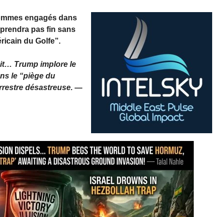
 sommes engagés dans
 prendra pas fin sans
ricain du Golfe”.
ouit… Trump implore le
ns le “piège du
rrestre désastreuse.
—