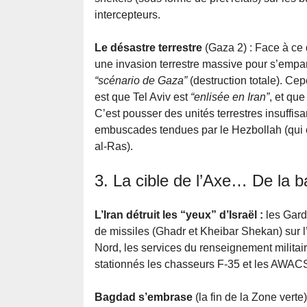
intercepteurs.
Le désastre terrestre
(Gaza 2) : Face à ce 
une invasion terrestre massive pour s’empare
“scénario de Gaza”
(destruction totale). Ce
est que Tel Aviv est
“enlisée en Iran”
, et qu
C’est pousser des unités terrestres insuffi
embuscades tendues par le Hezbollah (qui o
al-Ras).
3. La cible de l’Axe… De la ba
L’Iran détruit les “yeux” d’Israël :
les Gard
de missiles (Ghadr et Kheibar Shekan) sur l
Nord, les services du renseignement militair
stationnés les chasseurs F-35 et les AWAC
Bagdad s’embrase
(la fin de la Zone verte