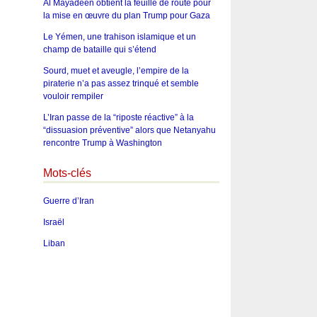
Al Mayadeen obtient la feuille de route pour
la mise en œuvre du plan Trump pour Gaza
Le Yémen, une trahison islamique et un
champ de bataille qui s’étend
Sourd, muet et aveugle, l’empire de la
piraterie n’a pas assez trinqué et semble
vouloir rempiler
L’Iran passe de la “riposte réactive” à la
“dissuasion préventive” alors que Netanyahu
rencontre Trump à Washington
Mots-clés
Guerre d’Iran
Israël
Liban