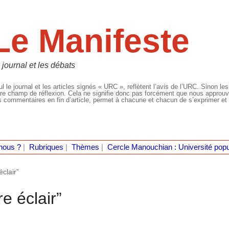
Le Manifeste
 journal et les débats
l le journal et les articles signés « URC », reflètent l’avis de l’URC. Sinon les
re champ de réflexion. Cela ne signifie donc pas forcément que nous approuvio
 commentaires en fin d’article, permet à chacune et chacun de s’exprimer et 
nous ?
|
Rubriques
|
Thèmes
|
Cercle Manouchian : Université popu
éclair”
e éclair”