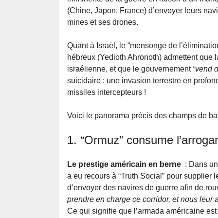
(Chine, Japon, France) d’envoyer leurs navir
mines et ses drones.
Quant à Israël, le “mensonge de l’éliminatio
hébreux (Yedioth Ahronoth) admettent que la r
israélienne, et que le gouvernement
“vend d
suicidaire : une invasion terrestre en prof
missiles intercepteurs !
Voici le panorama précis des champs de bata
1. “Ormuz” consume l’arroga
Le prestige américain en berne
: Dans une
a eu recours à “Truth Social” pour supplier 
d’envoyer des navires de guerre afin de rouvr
prendre en charge ce corridor, et nous leur 
Ce qui signifie que l’armada américaine est 