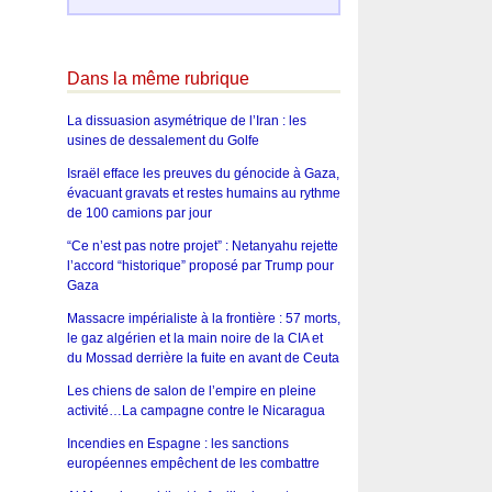
Dans la même rubrique
La dissuasion asymétrique de l’Iran : les
usines de dessalement du Golfe
Israël efface les preuves du génocide à Gaza,
évacuant gravats et restes humains au rythme
de 100 camions par jour
“Ce n’est pas notre projet” : Netanyahu rejette
l’accord “historique” proposé par Trump pour
Gaza
Massacre impérialiste à la frontière : 57 morts,
le gaz algérien et la main noire de la CIA et
du Mossad derrière la fuite en avant de Ceuta
Les chiens de salon de l’empire en pleine
activité…La campagne contre le Nicaragua
Incendies en Espagne : les sanctions
européennes empêchent de les combattre