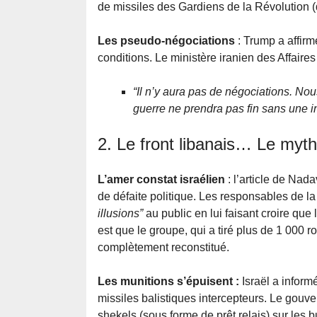
de missiles des Gardiens de la Révolution (q
Les pseudo-négociations
: Trump a affirmé
conditions. Le ministère iranien des Affaire
“Il n’y aura pas de négociations. N
guerre ne prendra pas fin sans une in
2. Le front libanais… Le mythe
L’amer constat israélien
: l’article de Na
de défaite politique. Les responsables de 
illusions”
au public en lui faisant croire que 
est que le groupe, qui a tiré plus de 1 000 
complètement reconstitué.
Les munitions s’épuisent :
Israël a inform
missiles balistiques intercepteurs. Le gouve
shekels (sous forme de prêt relais) sur les