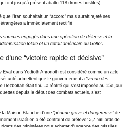
ui ont jusqu’à présent abattu 118 drones hostiles).
 que l’Iran souhaitait un “accord” mais aurait rejeté ses
s étrangères a immédiatement rectifié :
ous sommes engagés dans une opération de défense et la
demnisation totale et un retrait américain du Golfe”.
 d’une “victoire rapide et décisive”
dav Eyal dans Yedioth Ahronoth est considéré comme un acte
la sécurité admettent que le gouvernement a
“vendu des
le Hezbollah était fini. La réalité qui s’est imposée au 15e jour
roquettes depuis le début des combats actuels, s’est
é la Maison Blanche d’une
“pénurie grave et dangereuse”
de
rnement israélien a été contraint de prélever 3,7 milliards de
 budgets des ministères pour acheter d’urgence des missiles