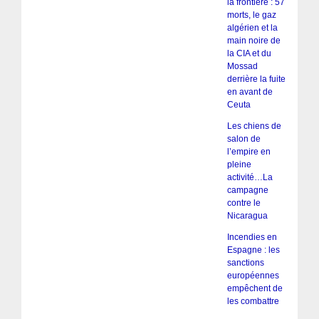
la frontière : 57
morts, le gaz
algérien et la
main noire de
la CIA et du
Mossad
derrière la fuite
en avant de
Ceuta
Les chiens de
salon de
l’empire en
pleine
activité…La
campagne
contre le
Nicaragua
Incendies en
Espagne : les
sanctions
européennes
empêchent de
les combattre