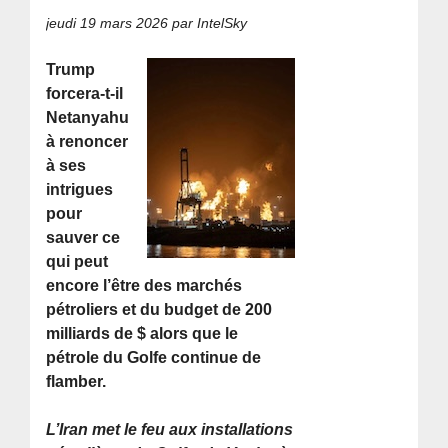
jeudi 19 mars 2026
par IntelSky
Trump
forcera-t-il
Netanyahu
à renoncer
à ses
intrigues
pour
sauver ce
qui peut
encore l’être des marchés
pétroliers et du budget de 200
milliards de $ alors que le
pétrole du Golfe continue de
flamber.
L’Iran met le feu aux installations