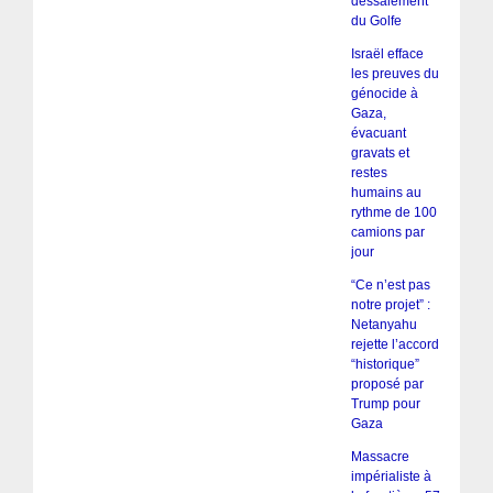
dessalement
du Golfe
Israël efface
les preuves du
génocide à
Gaza,
évacuant
gravats et
restes
humains au
rythme de 100
camions par
jour
“Ce n’est pas
notre projet” :
Netanyahu
rejette l’accord
“historique”
proposé par
Trump pour
Gaza
Massacre
impérialiste à