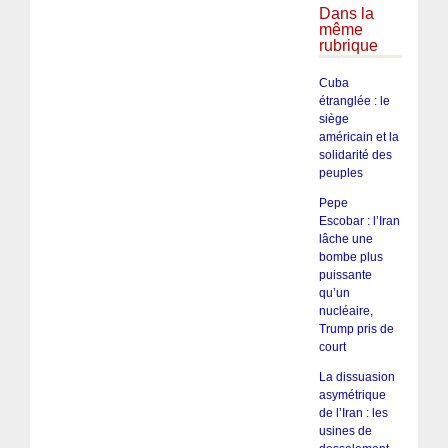
Dans la
même
rubrique
Cuba
étranglée : le
siège
américain et la
solidarité des
peuples
Pepe
Escobar : l’Iran
lâche une
bombe plus
puissante
qu’un
nucléaire,
Trump pris de
court
La dissuasion
asymétrique
de l’Iran : les
usines de