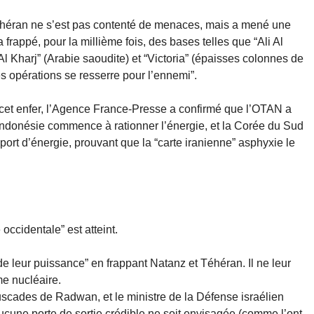
héran ne s’est pas contenté de menaces, mais a mené une
frappé, pour la millième fois, des bases telles que “Ali Al
l Kharj” (Arabie saoudite) et “Victoria” (épaisses colonnes de
es opérations se resserre pour l’ennemi”.
cet enfer, l’Agence France-Presse a confirmé que l’OTAN a
L’Indonésie commence à rationner l’énergie, et la Corée du Sud
sport d’énergie, prouvant que la “carte iranienne” asphyxie le
 occidentale” est atteint.
e de leur puissance” en frappant Natanz et Téhéran. Il ne leur
me nucléaire.
ades de Radwan, et le ministre de la Défense israélien
ucune porte de sortie crédible ne soit envisagée (comme l’ont