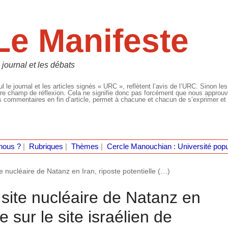
Le Manifeste
 journal et les débats
l le journal et les articles signés « URC », reflètent l’avis de l’URC. Sinon les
re champ de réflexion. Cela ne signifie donc pas forcément que nous approuvio
 commentaires en fin d’article, permet à chacune et chacun de s’exprimer et 
nous ?
|
Rubriques
|
Thèmes
|
Cercle Manouchian : Université popu
e nucléaire de Natanz en Iran, riposte potentielle (…)
site nucléaire de Natanz en
le sur le site israélien de