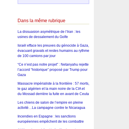
Dans la même rubrique
La dissuasion asymétrique de l’Iran : les
usines de dessalement du Golfe
Israël efface les preuves du génocide à Gaza,
évacuant gravats et restes humains au rythme
de 100 camions par jour
“Ce n’est pas notre projet” : Netanyahu rejette
l’accord “historique” proposé par Trump pour
Gaza
Massacre impérialiste à la frontière : 57 morts,
le gaz algérien et la main noire de la CIA et
du Mossad derrière la fuite en avant de Ceuta
Les chiens de salon de l’empire en pleine
activité…La campagne contre le Nicaragua
Incendies en Espagne : les sanctions
européennes empêchent de les combattre