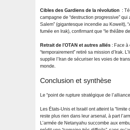
Cibles des Gardiens de la révolution
: Té
campagne de “destruction progressive” qui a 
Salem” (gigantesque incendie au Koweït), “A
fumée en Irak), confirmant que “le théâtre d
Retrait de l’OTAN et autres alliés
: Face à 
“temporairement” retiré sa mission d’Irak. 
supplie l’Iran de sécuriser les voies de tran
monde.
Conclusion et synthèse
Le “point de rupture stratégique de l’alliance
Les États-Unis et Israël ont atteint la “limit
reste plus rien dans leur arsenal, à part l’ar
L’armée de Netanyahu succombe aux embusc
prédit une
“semaine très difficile”
, sans qu’a