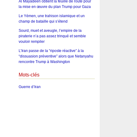
Al Mayadeen obtient la feuille de route pour
la mise en œuvre du plan Trump pour Gaza
Le Yémen, une trahison islamique et un
champ de bataille qui s’étend
Sourd, muet et aveugle, l’empire de la
piraterie n’a pas assez trinqué et semble
vouloir rempiler
L’Iran passe de la “riposte réactive” à la
“dissuasion préventive” alors que Netanyahu
rencontre Trump à Washington
Mots-clés
Guerre d’Iran