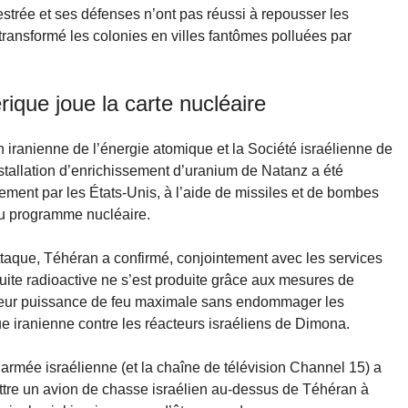
rée et ses défenses n’ont pas réussi à repousser les
transformé les colonies en villes fantômes polluées par
que joue la carte nucléaire
n iranienne de l’énergie atomique et la Société israélienne de
nstallation d’enrichissement d’uranium de Natanz a été
ment par les États-Unis, à l’aide de missiles et de bombes
 au programme nucléaire.
ttaque, Téhéran a confirmé, conjointement avec les services
ite radioactive ne s’est produite grâce aux mesures de
é leur puissance de feu maximale sans endommager les
que iranienne contre les réacteurs israéliens de Dimona.
: l’armée israélienne (et la chaîne de télévision Channel 15) a
battre un avion de chasse israélien au-dessus de Téhéran à