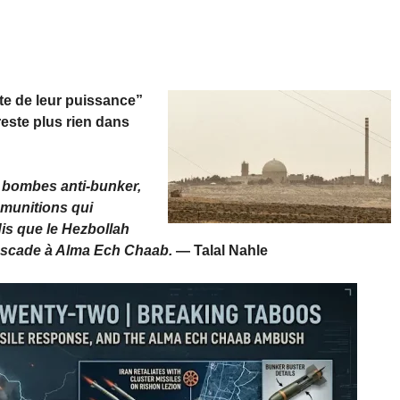
mite de leur puissance”
reste plus rien dans
 bombes anti-bunker,
s-munitions qui
is que le Hezbollah
buscade à Alma Ech Chaab.
— Talal Nahle