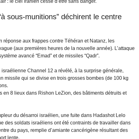
air : le ciel iranien cesse d’être sans danger.
“à sous-munitions” déchirent le centre
n réponse aux frappes contre Téhéran et Natanz, les
 vague (aux premières heures de la nouvelle année). L’attaque
u système avancé “Emad” et de missiles “Qadr”.
ne israélienne Channel 12 a révélé, à la surprise générale,
: un missile qui se divise en trois grosses bombes (de 100 kg
ons.
és en 8 lieux dans Rishon LeZion, des bâtiments détruits et
pleur du désarroi israélien, une fuite dans Hadashot Lelo
es soldats israéliens ont été contraints de travailler dans
entre du pays, remplie d’amiante cancérigène résultant des
rt lente.