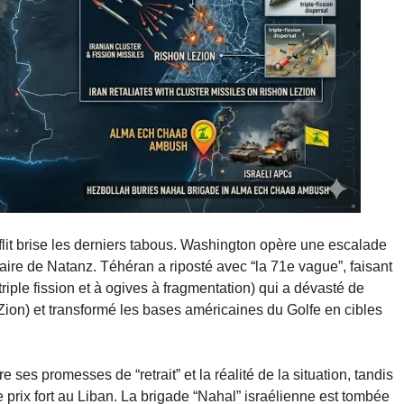
flit brise les derniers tabous. Washington opère une escalade
ire de Natanz. Téhéran a riposté avec “la 71e vague”, faisant
iple fission et à ogives à fragmentation) qui a dévasté de
eZion) et transformé les bases américaines du Golfe en cibles
 ses promesses de “retrait” et la réalité de la situation, tandis
 prix fort au Liban. La brigade “Nahal” israélienne est tombée