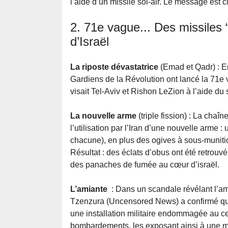
l’aide d’un missile sol-air. Le message est cl
2. 71e vague... Des missiles 
d’Israël
La riposte dévastatrice
(Emad et Qadr) : E
Gardiens de la Révolution ont lancé la 71e
visait Tel-Aviv et Rishon LeZion à l’aide d
La nouvelle arme
(triple fission) : La chaî
l’utilisation par l’Iran d’une nouvelle arme 
chacune), en plus des ogives à sous-muniti
Résultat : des éclats d’obus ont été retrouv
des panaches de fumée au cœur d’israël.
L’amiante
: Dans un scandale révélant l’am
Tzenzura (Uncensored News) a confirmé que d
une installation militaire endommagée au c
bombardements, les exposant ainsi à une mo