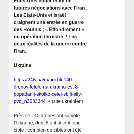
États-Unis concernant de
futures négociations avec l’Iran ,
Les États-Unis et Israël
craignent une entrée en guerre
des Houthis ; « Effondrement »
ou opération terrestre ? Les
deux réalités de la guerre contre
l’Iran.
Ukraine
https://24tv.ua/ru/pochti-140-
dronov-letelo-na-ukrainu-est-8-
popadanij-skolko-celej-sbili-sily-
pvo_n3033344
(site ukrainien)
Près de 140 drones ont survolé
l’Ukraine, dont 8 ont atteint leur
cible : combien de cibles ont été