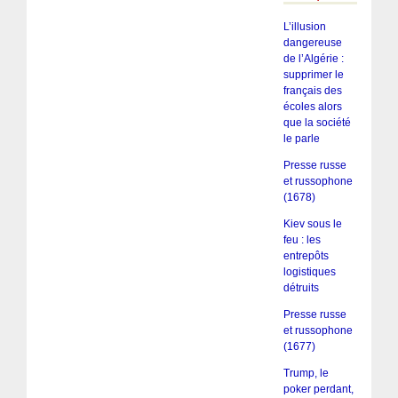
L’illusion
dangereuse
de l’Algérie :
supprimer le
français des
écoles alors
que la société
le parle
Presse russe
et russophone
(1678)
Kiev sous le
feu : les
entrepôts
logistiques
détruits
Presse russe
et russophone
(1677)
Trump, le
poker perdant,