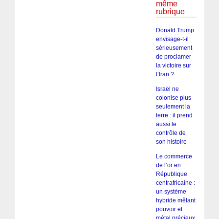
même
rubrique
Donald Trump
envisage-t-il
sérieusement
de proclamer
la victoire sur
l’Iran ?
Israël ne
colonise plus
seulement la
terre : il prend
aussi le
contrôle de
son histoire
Le commerce
de l’or en
République
centrafricaine :
un système
hybride mêlant
pouvoir et
métal précieux