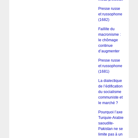
Presse russe
et russophone
(1682)
Faillite du
macronisme :
le chômage
continue
d’augmenter
Presse russe
et russophone
(1681)
La dialectique
de l’édification
du socialisme
communiste et
le marché ?
Pourquoi l’axe
Turquie-Arabie
saoudite-
Pakistan ne se
limite pas à un