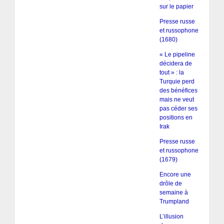
sur le papier
Presse russe
et russophone
(1680)
« Le pipeline
décidera de
tout » : la
Turquie perd
des bénéfices
mais ne veut
pas céder ses
positions en
Irak
Presse russe
et russophone
(1679)
Encore une
drôle de
semaine à
Trumpland
L’illusion