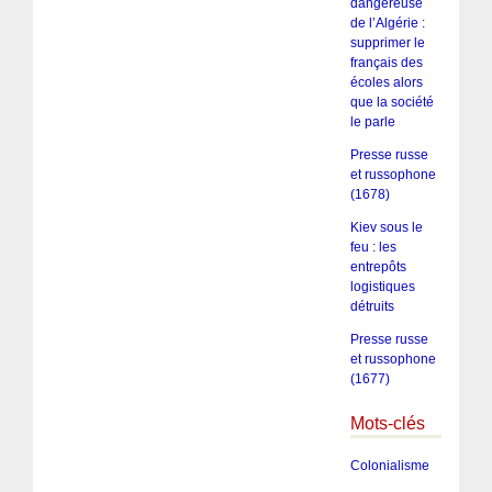
dangereuse
de l’Algérie :
supprimer le
français des
écoles alors
que la société
le parle
Presse russe
et russophone
(1678)
Kiev sous le
feu : les
entrepôts
logistiques
détruits
Presse russe
et russophone
(1677)
Mots-clés
Colonialisme