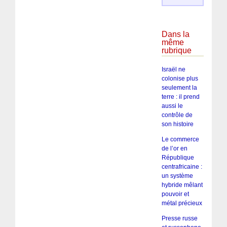
Dans la
même
rubrique
Israël ne
colonise plus
seulement la
terre : il prend
aussi le
contrôle de
son histoire
Le commerce
de l’or en
République
centrafricaine :
un système
hybride mêlant
pouvoir et
métal précieux
Presse russe