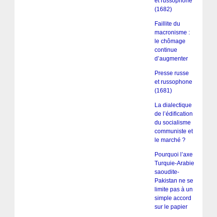
et russophone
(1682)
Faillite du
macronisme :
le chômage
continue
d’augmenter
Presse russe
et russophone
(1681)
La dialectique
de l’édification
du socialisme
communiste et
le marché ?
Pourquoi l’axe
Turquie-Arabie
saoudite-
Pakistan ne se
limite pas à un
simple accord
sur le papier